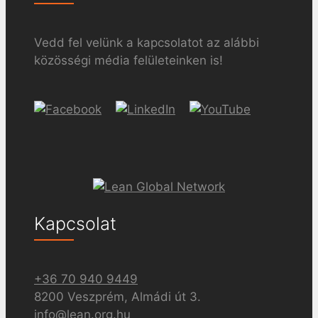
Vedd fel velünk a kapcsolatot az alábbi
közösségi média felületeinken is!
Kapcsolat
+36 70 940 9449
8200 Veszprém, Almádi út 3.
info@lean.org.hu