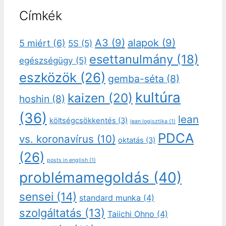
Címkék
A3
(9)
alapok
(9)
5 miért
(6)
5S
(5)
esettanulmány
(18)
egészségügy
(5)
eszközök
(26)
gemba-séta
(8)
kultúra
kaizen
(20)
hoshin
(8)
(36)
lean
költségcsökkentés
(3)
lean logisztika
(1)
PDCA
vs. koronavírus
(10)
oktatás
(3)
(26)
posts in english
(1)
problémamegoldás
(40)
sensei
(14)
standard munka
(4)
szolgáltatás
(13)
Taiichi Ohno
(4)