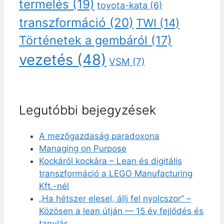
termelés
(19)
toyota-kata
(6)
transzformáció
(20)
TWI
(14)
Történetek a gembáról
(17)
vezetés
(48)
VSM
(7)
Legutóbbi bejegyzések
A mezőgazdaság paradoxona
Managing on Purpose
Kockáról kockára – Lean és digitális
transzformáció a LEGO Manufacturing
Kft.-nél
„Ha hétszer elesel, állj fel nyolcszor” –
Közösen a lean útján — 15 év fejlődés és
tanulás