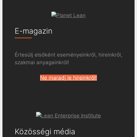
E-magazin
Értesülj elsőként eseményeinkről, híreinkről,
szakmai anyagainkról!
Ne maradj le híreinkről!
Közösségi média