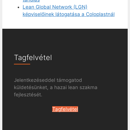
Lean Global Network (LGN)
képviselőinek látogatása a Coloplastnál
Tagfelvétel
Jelentkezéseddel támogatod
küldetésünket, a hazai lean szakma
fejlesztését.
Tagfelvétel