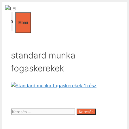
Kilépés
a
tartalomba
0
Menü
standard munka
fogaskerekek
Keresés: