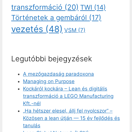
transzformáció
(20)
TWI
(14)
Történetek a gembáról
(17)
vezetés
(48)
VSM
(7)
Legutóbbi bejegyzések
A mezőgazdaság paradoxona
Managing on Purpose
Kockáról kockára – Lean és digitális
transzformáció a LEGO Manufacturing
Kft.-nél
„Ha hétszer elesel, állj fel nyolcszor” –
Közösen a lean útján — 15 év fejlődés és
tanulás