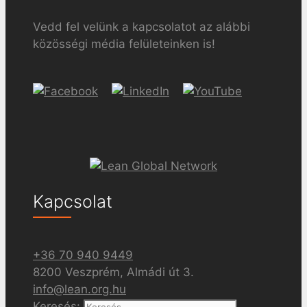
Vedd fel velünk a kapcsolatot az alábbi
közösségi média felületeinken is!
Kapcsolat
+36 70 940 9449
8200 Veszprém, Almádi út 3.
info@lean.org.hu
Keresés: