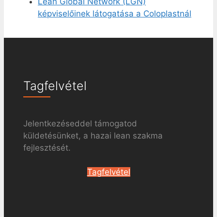
Lean Global Network (LGN)
képviselőinek látogatása a Coloplastnál
Tagfelvétel
Jelentkezéseddel támogatod
küldetésünket, a hazai lean szakma
fejlesztését.
Tagfelvétel