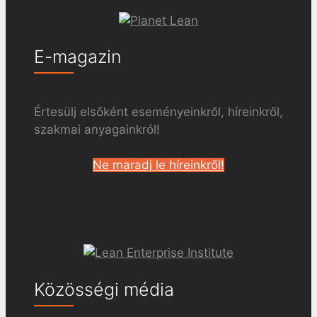
E-magazin
Értesülj elsőként eseményeinkről, híreinkről,
szakmai anyagainkról!
Ne maradj le híreinkről!
Közösségi média