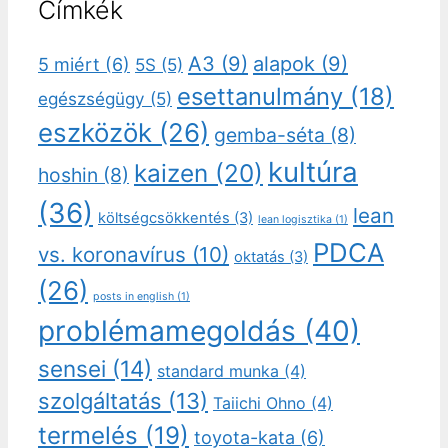
Címkék
A3
(9)
alapok
(9)
5 miért
(6)
5S
(5)
esettanulmány
(18)
egészségügy
(5)
eszközök
(26)
gemba-séta
(8)
kultúra
kaizen
(20)
hoshin
(8)
(36)
lean
költségcsökkentés
(3)
lean logisztika
(1)
PDCA
vs. koronavírus
(10)
oktatás
(3)
(26)
posts in english
(1)
problémamegoldás
(40)
sensei
(14)
standard munka
(4)
szolgáltatás
(13)
Taiichi Ohno
(4)
termelés
(19)
toyota-kata
(6)