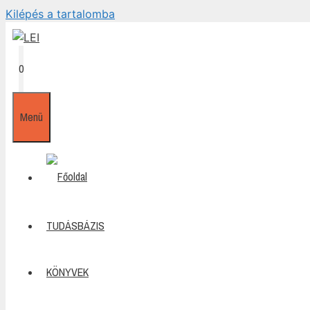
Kilépés a tartalomba
0
Menü
TUDÁSBÁZIS
KÖNYVEK