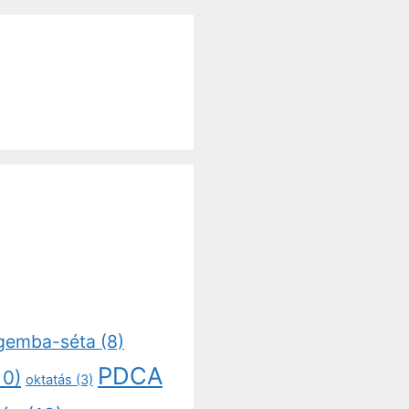
gemba-séta
(8)
PDCA
10)
oktatás
(3)