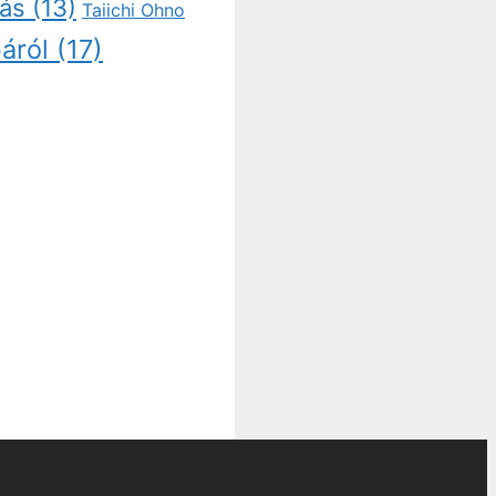
tás
(13)
Taiichi Ohno
áról
(17)