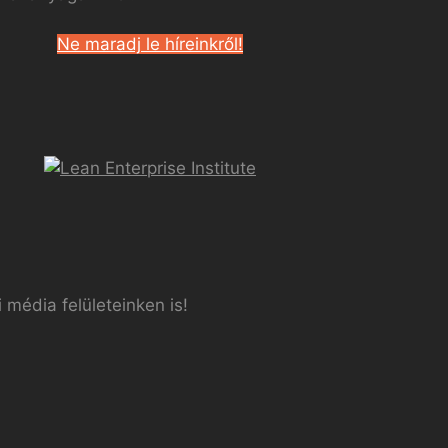
Ne maradj le híreinkről!
 média felületeinken is!