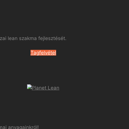
ai lean szakma fejlesztését.
Tagfelvétel
mai anyagainkról!