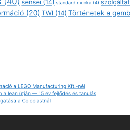
s
(40)
sensei
(14)
szolgálta
standard munka
(4)
ormáció
(20)
Történetek a gemb
TWI
(14)
rmáció a LEGO Manufacturing Kft.-nél
en a lean útján — 15 év fejlődés és tanulás
gatása a Coloplastnál