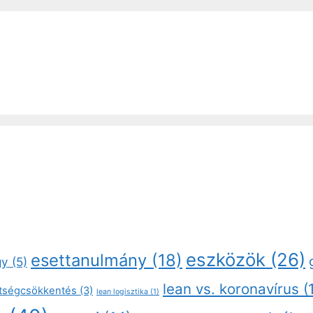
eszközök
(26)
esettanulmány
(18)
gy
(5)
lean vs. koronavírus
(
ltségcsökkentés
(3)
lean logisztika
(1)