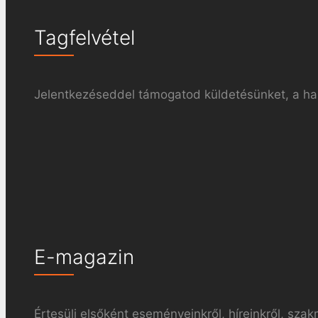
Tagfelvétel
Jelentkezéseddel támogatod küldetésünket, a haz
E-magazin
Értesülj elsőként eseményeinkről, híreinkről, szak