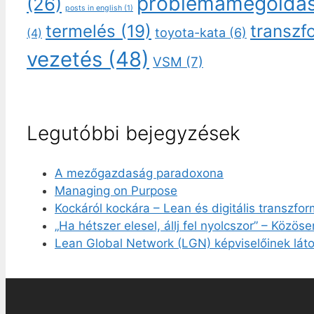
problémamegoldá
(26)
posts in english
(1)
transzf
termelés
(19)
toyota-kata
(6)
(4)
vezetés
(48)
VSM
(7)
Legutóbbi bejegyzések
A mezőgazdaság paradoxona
Managing on Purpose
Kockáról kockára – Lean és digitális transzfo
„Ha hétszer elesel, állj fel nyolcszor” – Közös
Lean Global Network (LGN) képviselőinek láto