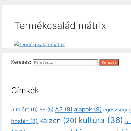
Termékcsalád mátrix
Keresés:
Címkék
A3
(9)
alapok
(9)
5 miért
(6)
5S
(5)
egészségü
kultúra
(36)
kaizen
(20)
hoshin
(8)
kö