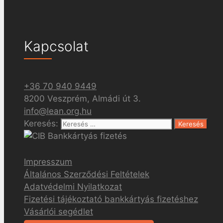
Kapcsolat
+36 70 940 9449
8200 Veszprém, Almádi út 3.
info@lean.org.hu
Keresés:
Impresszum
Általános Szerződési Feltételek
Adatvédelmi Nyilatkozat
Fizetési tájékoztató bankkártyás fizetéshez
Vásárlói segédlet