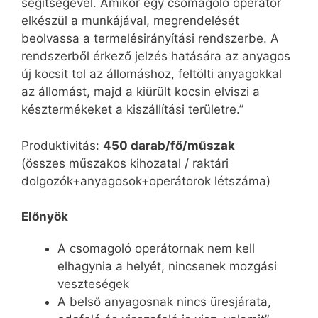
segítségével. Amikor egy csomagoló operátor
elkészül a munkájával, megrendelését
beolvassa a termelésirányítási rendszerbe. A
rendszerből érkező jelzés hatására az anyagos
új kocsit tol az állomáshoz, feltölti anyagokkal
az állomást, majd a kiürült kocsin elviszi a
késztermékeket a kiszállítási területre.”
Produktivitás:
450 darab/fő/műszak
(összes műszakos kihozatal / raktári
dolgozók+anyagosok+operátorok létszáma)
Előnyök
A csomagoló operátornak nem kell
elhagynia a helyét, nincsenek mozgási
veszteségek
A belső anyagosnak nincs üresjárata,