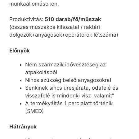
munkaállomásokon.
Produktivitás:
510 darab/fő/műszak
(összes műszakos kihozatal / raktári
dolgozók+anyagosok+operátorok létszáma)
Előnyök
Nem származik időveszteség az
átpakolásból
Nincs szükség belső anyagosokra!
Senkinek sincs üresjárata, odafelé és
visszafelé is mindenki visz „valamit”
A termékváltás 1 perc alatt történik
(SMED)
Hátrányok