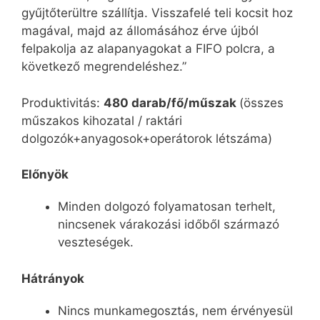
gyűjtőterültre szállítja. Visszafelé teli kocsit hoz
magával, majd az állomásához érve újból
felpakolja az alapanyagokat a FIFO polcra, a
következő megrendeléshez.”
Produktivitás:
480 darab/fő/műszak
(összes
műszakos kihozatal / raktári
dolgozók+anyagosok+operátorok létszáma)
Előnyök
Minden dolgozó folyamatosan terhelt,
nincsenek várakozási időből származó
veszteségek.
Hátrányok
Nincs munkamegosztás, nem érvényesül