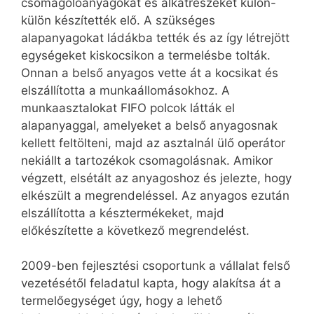
csomagolóanyagokat és alkatrészeket külön-
külön készítették elő. A szükséges
alapanyagokat ládákba tették és az így létrejött
egységeket kiskocsikon a termelésbe tolták.
Onnan a belső anyagos vette át a kocsikat és
elszállította a munkaállomásokhoz. A
munkaasztalokat FIFO polcok látták el
alapanyaggal, amelyeket a belső anyagosnak
kellett feltölteni, majd az asztalnál ülő operátor
nekiállt a tartozékok csomagolásnak. Amikor
végzett, elsétált az anyagoshoz és jelezte, hogy
elkészült a megrendeléssel. Az anyagos ezután
elszállította a késztermékeket, majd
előkészítette a következő megrendelést.
2009-ben fejlesztési csoportunk a vállalat felső
vezetésétől feladatul kapta, hogy alakítsa át a
termelőegységet úgy, hogy a lehető