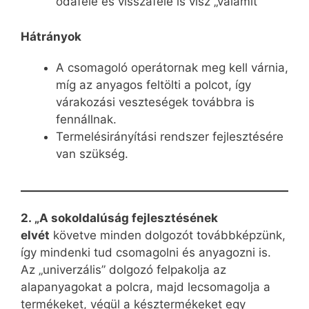
odafelé és visszafelé is visz „valamit”
Hátrányok
A csomagoló operátornak meg kell várnia,
míg az anyagos feltölti a polcot, így
várakozási veszteségek továbbra is
fennállnak.
Termelésirányítási rendszer fejlesztésére
van szükség.
2. „A sokoldalúság fejlesztésének
elvét
követve minden dolgozót továbbképzünk,
így mindenki tud csomagolni és anyagozni is.
Az „univerzális” dolgozó felpakolja az
alapanyagokat a polcra, majd lecsomagolja a
termékeket, végül a késztermékeket egy