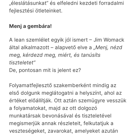
„éleslátásunkat” és elfeledni kezdeti forradalmi
fejlesztési ötleteinket.
Menj a gembára!
A lean szemlélet egyik jól ismert – Jim Womack
által alkalmazott – alapvető elve a
„Menj, nézd
meg, kérdezd meg, miért, és tanúsíts
tiszteletet”
De, pontosan mit is jelent ez?
Folyamatfejlesztő szakemberként mindig az
első dolgunk meglátogatni a helyszínt, ahol az
értéket előállítják. Ott aztán szemügyre vesszük
a folyamatokat, majd az ott dolgozó
munkatársak bevonásával és tiszteletével
megismerjük annak részleteit, felkutatjuk a
veszteségeket, zavarokat, amelyeket azután