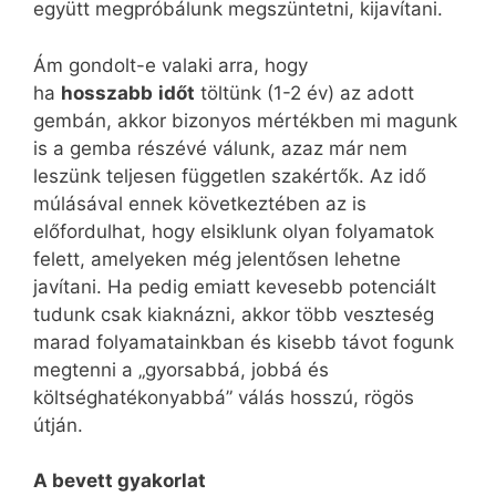
együtt megpróbálunk megszüntetni, kijavítani.
Ám gondolt-e valaki arra, hogy
ha
hosszabb
időt
töltünk (1-2 év) az adott
gembán, akkor bizonyos mértékben mi magunk
is a gemba részévé válunk, azaz már nem
leszünk teljesen független szakértők. Az idő
múlásával ennek következtében az is
előfordulhat, hogy elsiklunk olyan folyamatok
felett, amelyeken még jelentősen lehetne
javítani. Ha pedig emiatt kevesebb potenciált
tudunk csak kiaknázni, akkor több veszteség
marad folyamatainkban és kisebb távot fogunk
megtenni a „gyorsabbá, jobbá és
költséghatékonyabbá” válás hosszú, rögös
útján.
A bevett gyakorlat