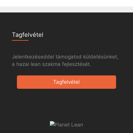
Tagfelvétel
Jelentkezéseddel támogatod küldetésünket,
a hazai lean szakma fejlesztését.
Tagfelvétel