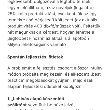
legkevesebb dolgozóval a legtöbb termék
legyen előállítható, azaz növeljük (legalább)
25%-kal a produktivitást, csökkentsük az egy
termékre eső bérjellegű költséget (az aktuális
produktivitás 400 db/fő/műszak volt). Feltettük
hát magunknak a kérdést, hogyan lehetne a
„legtöbbet kihozni” az aktuális állapotból?
Milyen lehetőségeink vannak?
Spontán fejlesztési ötletek
A problémát a fejlesztési csoport először intuitív
módon próbálta meg kezelni és elkezdett „best
practice” megoldásokat gyűjteni, majd ezek
alapján fejlesztési ötleteket kidolgozni.
1. „Lehívás alapú készenléti
szállítást
vezetünk be húzó jelzés