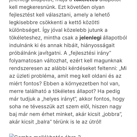
kell megkeresnünk. Ezt követően olyan
fejlesztést kell választani, amely a lehető
legkisebbre csökkenti a kettő közötti
különbséget. Így jóval közelebb jutunk a
tökéleteshez, mintha csak a
jelenlegi
állapotból
indulnánk ki és annak hibáit, hiányosságait
próbálnánk javítgatni. A „fejlesztési irány”
folyamatosan változhat, ezért kell magunknak
rendszeresen az alábbi kérdéseket feltenni: „Mi
az üzleti probléma, amit meg kell oldani és az
miért fontos? Ebben a környezetben hol van,
merre található a tökéletes állapot? Ha pedig
már tudjuk a „helyes irányt”, akkor fontos, hogy
soha ne tévesszük azt szem elől, hiszen nagy
baj már nem érhet minket, akár kicsit „jobbra”,
akár kicsit „balra” térünk is le az útról!