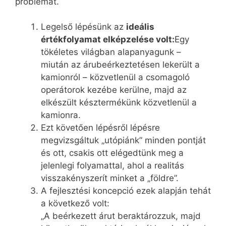
problémát.
Legelső lépésünk az
ideális
értékfolyamat elképzelése volt:
Egy
tökéletes világban alapanyagunk –
miután az árubeérkeztetésen lekerült a
kamionról – közvetlenül a csomagoló
operátorok kezébe kerülne, majd az
elkészült késztermékünk közvetlenül a
kamionra.
Ezt követően lépésről lépésre
megvizsgáltuk „utópiánk” minden pontját
és ott, csakis ott elégedtünk meg a
jelenlegi folyamattal, ahol a realitás
visszakényszerít minket a „földre”.
A fejlesztési koncepció ezek alapján tehát
a következő volt:
„A beérkezett árut beraktározzuk, majd