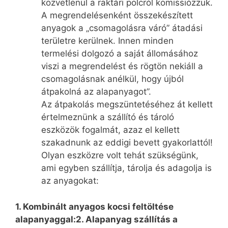
közvetlenül a raktári polcról komissiózzuk.
A megrendelésenként összekészített
anyagok a „csomagolásra váró” átadási
területre kerülnek. Innen minden
termelési dolgozó a saját állomásához
viszi a megrendelést és rögtön nekiáll a
csomagolásnak anélkül, hogy újból
átpakolná az alapanyagot”.
Az átpakolás megszüntetéséhez át kellett
értelmeznünk a szállító és tároló
eszközök fogalmát, azaz el kellett
szakadnunk az eddigi bevett gyakorlattól!
Olyan eszközre volt tehát szükségünk,
ami egyben szállítja, tárolja és adagolja is
az anyagokat:
1. Kombinált anyagos kocsi feltöltése
alapanyaggal:2. Alapanyag szállítás a