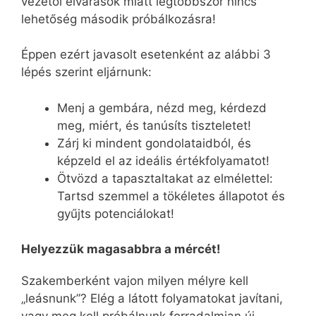
vezetői elvárások miatt legtöbbször nincs
lehetőség második próbálkozásra!
Éppen ezért javasolt esetenként az alábbi 3
lépés szerint eljárnunk:
Menj a gembára, nézd meg, kérdezd
meg, miért, és tanúsíts tiszteletet!
Zárj ki mindent gondolataidból, és
képzeld el az ideális értékfolyamatot!
Ötvözd a tapasztaltakat az elmélettel:
Tartsd szemmel a tökéletes állapotot és
gyűjts potenciálokat!
Helyezzük magasabbra a mércét!
Szakemberként vajon milyen mélyre kell
„leásnunk”? Elég a látott folyamatokat javítani,