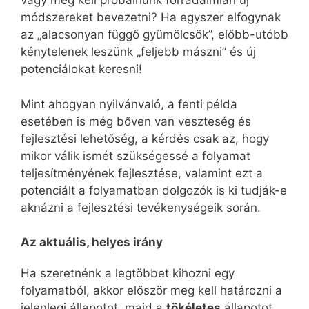
vagy meg kell próbálnunk forradalmian új
módszereket bevezetni? Ha egyszer elfogynak
az „alacsonyan függő gyümölcsök”, előbb-utóbb
kénytelenek leszünk „feljebb mászni” és új
potenciálokat keresni!
Mint ahogyan nyilvánvaló, a fenti példa
esetében is még bőven van veszteség és
fejlesztési lehetőség, a kérdés csak az, hogy
mikor válik ismét szükségessé a folyamat
teljesítményének fejlesztése, valamint ezt a
potenciált a folyamatban dolgozók is ki tudják-e
aknázni a fejlesztési tevékenységeik során.
Az aktuális, helyes irány
Ha szeretnénk a legtöbbet kihozni egy
folyamatból, akkor először meg kell határozni a
jelenlegi állapotot, majd a
tökéletes
állapotot