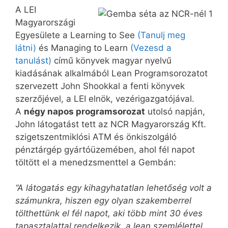
A LEI
Magyarországi
Egyesülete a Learning to See
(Tanulj meg
látni)
és Managing to Learn
(Vezesd a
tanulást)
című könyvek magyar nyelvű
kiadásának alkalmából Lean Programsorozatot
szervezett John Shookkal a fenti könyvek
szerzőjével, a LEI elnök, vezérigazgatójával.
A
négy napos programsorozat
utolsó napján,
John látogatást tett az NCR Magyarország Kft.
szigetszentmiklósi ATM és önkiszolgáló
pénztárgép gyártóüzemében, ahol fél napot
töltött el a menedzsmenttel a Gembán:
“A látogatás egy kihagyhatatlan lehetőség volt a
számunkra, hiszen egy olyan szakemberrel
tölthettünk el fél napot, aki több mint 30 éves
tapasztalattal rendelkezik, a lean szemlélettel