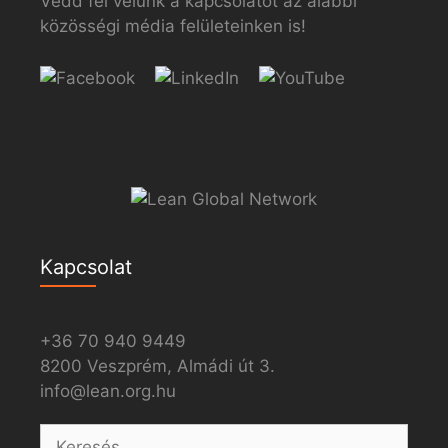
Vedd fel velünk a kapcsolatot az alábbi
közösségi média felületeinken is!
Kapcsolat
+36 70 940 9449
8200 Veszprém, Almádi út 3.
info@lean.org.hu