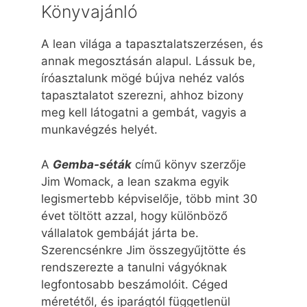
Könyvajánló
A lean világa a tapasztalatszerzésen, és
annak megosztásán alapul. Lássuk be,
íróasztalunk mögé bújva nehéz valós
tapasztalatot szerezni, ahhoz bizony
meg kell látogatni a gembát, vagyis a
munkavégzés helyét.
A
Gemba-séták
című könyv szerzője
Jim Womack, a lean szakma egyik
legismertebb képviselője, több mint 30
évet töltött azzal, hogy különböző
vállalatok gembáját járta be.
Szerencsénkre Jim összegyűjtötte és
rendszerezte a tanulni vágyóknak
legfontosabb beszámolóit. Céged
méretétől, és iparágtól függetlenül