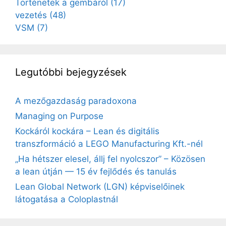
Történetek a gembáról
(17)
vezetés
(48)
VSM
(7)
Legutóbbi bejegyzések
A mezőgazdaság paradoxona
Managing on Purpose
Kockáról kockára – Lean és digitális
transzformáció a LEGO Manufacturing Kft.-nél
„Ha hétszer elesel, állj fel nyolcszor” – Közösen
a lean útján — 15 év fejlődés és tanulás
Lean Global Network (LGN) képviselőinek
látogatása a Coloplastnál