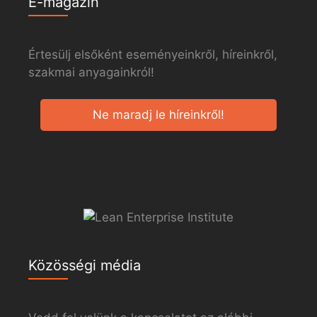
E-magazin
Értesülj elsőként eseményeinkről, híreinkről,
szakmai anyagainkról!
Ne maradj le híreinkről!
Közösségi média