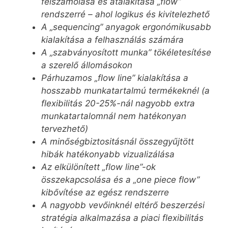
felszámolása és átalakítása „flow”
rendszerré – ahol logikus és kivitelezhető
A „sequencing” anyagok ergonómikusabb
kialakítása a felhasználás számára
A „szabványosított munka” tökéletesítése
a szerelő állomásokon
Párhuzamos „flow line” kialakítása a
hosszabb munkatartalmú termékeknél (a
flexibilitás 20-25%-nál nagyobb extra
munkatartalomnál nem hatékonyan
tervezhető)
A minőségbiztositásnál összegyűjtött
hibák hatékonyabb vizualizálása
Az elkülönített „flow line”-ok
összekapcsolása és a „one piece flow”
kibővítése az egész rendszerre
A nagyobb vevőinknél eltérő beszerzési
stratégia alkalmazása a piaci flexibilitás