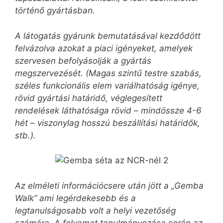
történő gyártásban.
A látogatás gyárunk bemutatásával kezdődött
felvázolva azokat a piaci igényeket, amelyek
szervesen befolyásolják a gyártás
megszervezését. (Magas szintű testre szabás,
széles funkcionális elem variálhatóság igénye,
rövid gyártási határidő, véglegesített
rendelések láthatósága rövid – mindössze 4-6
hét – viszonylag hosszú beszállítási határidők,
stb.).
Az elméleti információcsere után jött a „Gemba
Walk” ami legérdekesebb és a
legtanulságosabb volt a helyi vezetőség
számára. A folyamat tanulmányozása során az