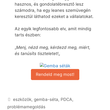
hasznos, és gondolatébresztő lesz
számodra, ha egy leanes szemüvegén
keresztül láthatod ezeket a vállalatokat.
Az egyik legfontosabb elv, amit mindig
tarts észben:
„
Menj, nézd meg, kérdezd meg, miért,
és tanúsíts tiszteletet!
„
Rendeld meg most!
eszközök
,
gemba-séta
,
PDCA
,
problémamegoldás