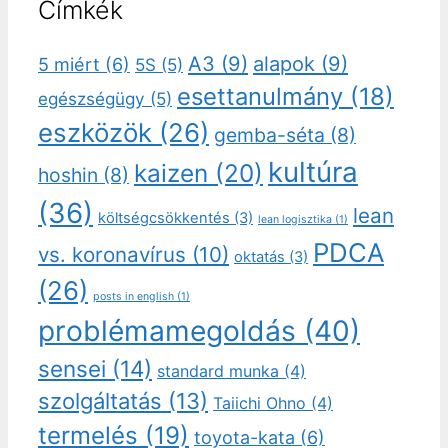
Címkék
A3
(9)
alapok
(9)
5 miért
(6)
5S
(5)
esettanulmány
(18)
egészségügy
(5)
eszközök
(26)
gemba-séta
(8)
kultúra
kaizen
(20)
hoshin
(8)
(36)
lean
költségcsökkentés
(3)
lean logisztika
(1)
PDCA
vs. koronavírus
(10)
oktatás
(3)
(26)
posts in english
(1)
problémamegoldás
(40)
sensei
(14)
standard munka
(4)
szolgáltatás
(13)
Taiichi Ohno
(4)
termelés
(19)
toyota-kata
(6)