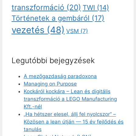
transzformáció
(20)
TWI
(14)
Történetek a gembáról
(17)
vezetés
(48)
VSM
(7)
Legutóbbi bejegyzések
A mezőgazdaság paradoxona
Managing on Purpose
Kockáról kockára – Lean és digitális
transzformáció a LEGO Manufacturing
Kft.-nél
„Ha hétszer elesel, állj fel nyolcszor” –
Közösen a lean útján — 15 év fejlődés és
tanulás