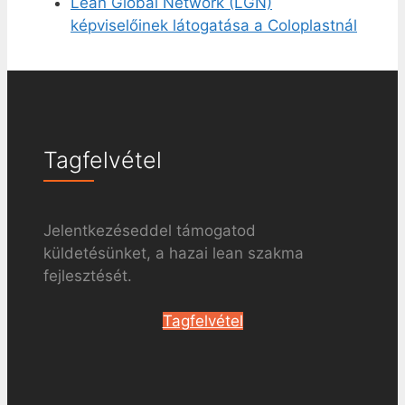
Lean Global Network (LGN)
képviselőinek látogatása a Coloplastnál
Tagfelvétel
Jelentkezéseddel támogatod
küldetésünket, a hazai lean szakma
fejlesztését.
Tagfelvétel