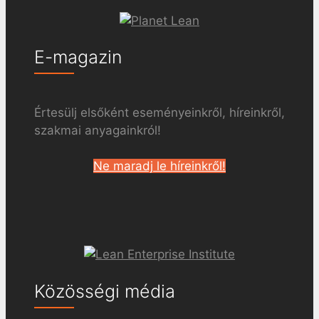
E-magazin
Értesülj elsőként eseményeinkről, híreinkről,
szakmai anyagainkról!
Ne maradj le híreinkről!
Közösségi média