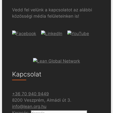
Vedd fel velünk a kapcsolatot az alábbi
közösségi média felületeinken is!
Kapcsolat
+36 70 940 9449
8200 Veszprém, Almádi út 3.
info@lean.org.hu
Keresés: