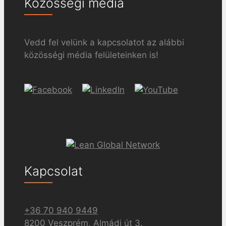
Közösségi média
Vedd fel velünk a kapcsolatot az alábbi
közösségi média felületeinken is!
Kapcsolat
+36 70 940 9449
8200 Veszprém, Almádi út 3.