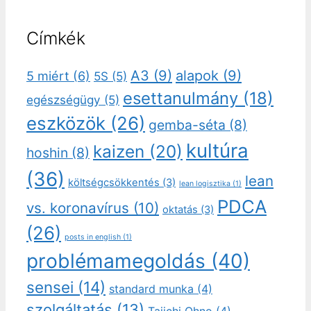
Címkék
A3
(9)
alapok
(9)
5 miért
(6)
5S
(5)
esettanulmány
(18)
egészségügy
(5)
eszközök
(26)
gemba-séta
(8)
kultúra
kaizen
(20)
hoshin
(8)
(36)
lean
költségcsökkentés
(3)
lean logisztika
(1)
PDCA
vs. koronavírus
(10)
oktatás
(3)
(26)
posts in english
(1)
problémamegoldás
(40)
sensei
(14)
standard munka
(4)
szolgáltatás
(13)