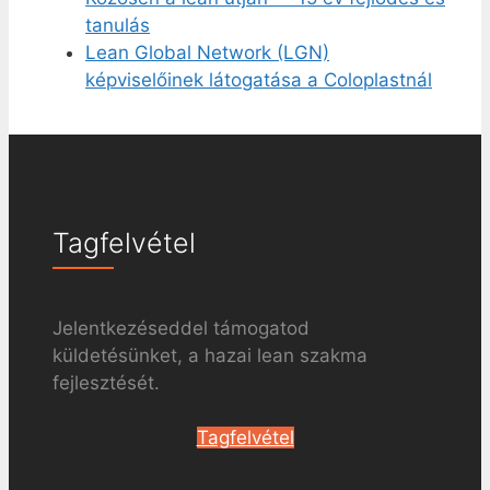
tanulás
Lean Global Network (LGN)
képviselőinek látogatása a Coloplastnál
Tagfelvétel
Jelentkezéseddel támogatod
küldetésünket, a hazai lean szakma
fejlesztését.
Tagfelvétel