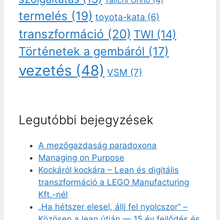
Taiichi Ohno
(4)
termelés
(19)
toyota-kata
(6)
transzformáció
(20)
TWI
(14)
Történetek a gembáról
(17)
vezetés
(48)
VSM
(7)
Legutóbbi bejegyzések
A mezőgazdaság paradoxona
Managing on Purpose
Kockáról kockára – Lean és digitális
transzformáció a LEGO Manufacturing
Kft.-nél
„Ha hétszer elesel, állj fel nyolcszor” –
Közösen a lean útján — 15 év fejlődés és