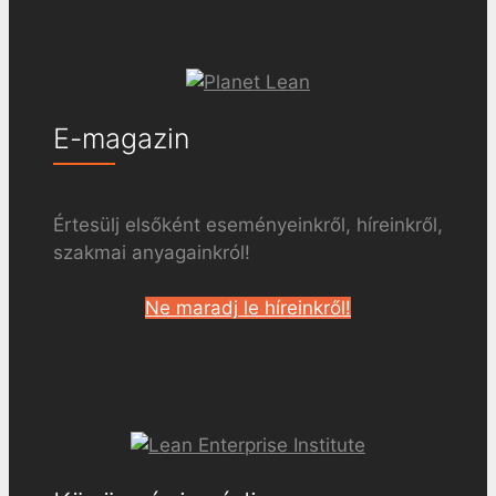
E-magazin
Értesülj elsőként eseményeinkről, híreinkről,
szakmai anyagainkról!
Ne maradj le híreinkről!