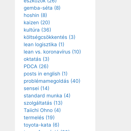
eszközök
(26)
gemba-séta
(8)
hoshin
(8)
kaizen
(20)
kultúra
(36)
költségcsökkentés
(3)
lean logisztika
(1)
lean vs. koronavírus
(10)
oktatás
(3)
PDCA
(26)
posts in english
(1)
problémamegoldás
(40)
sensei
(14)
standard munka
(4)
szolgáltatás
(13)
Taiichi Ohno
(4)
termelés
(19)
toyota-kata
(6)