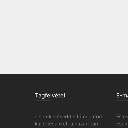
Tagfelvétel
E-m
Jelentkezéseddel támogatod
Értes
küldetésünket, a hazai lean
esemé