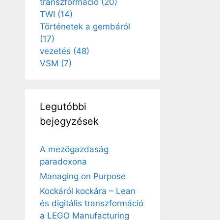
transzformáció
(20)
TWI
(14)
Történetek a gembáról
(17)
vezetés
(48)
VSM
(7)
Legutóbbi
bejegyzések
A mezőgazdaság
paradoxona
Managing on Purpose
Kockáról kockára – Lean
és digitális transzformáció
a LEGO Manufacturing