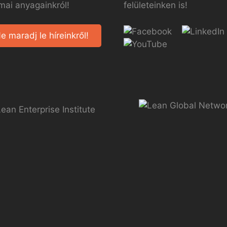
mai anyagainkról!
felületeinken is!
e maradj le híreinkről!