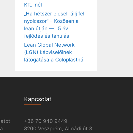
Kft.-nél
„Ha hétszer elesel, állj fel
nyolcszor” – Közösen a
lean útján — 15 év
fejlődés és tanulás
Lean Global Network
(LGN) képviselőinek
látogatása a Coloplastnál
Kapcsolat
latot
+36 70 940 9449
ia
8200 Veszprém, Almádi út 3.