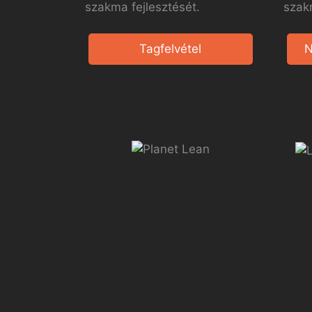
szakma fejlesztését.
szak
Tagfelvétel
N