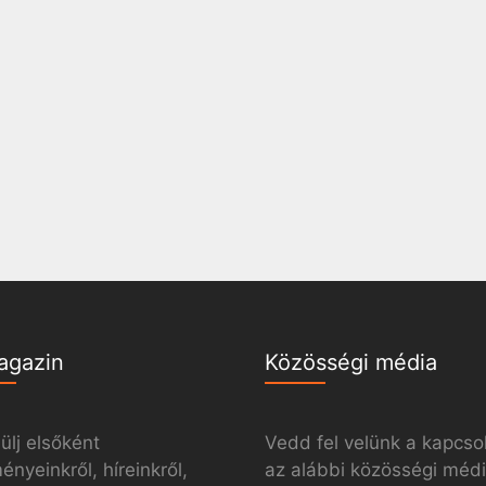
agazin
Közösségi média
ülj elsőként
Vedd fel velünk a kapcso
nyeinkről, híreinkről,
az alábbi közösségi méd