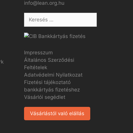
info@lean.org.hu
Impresszum
Általános Szerződési
Feltételek
Adatvédelmi Nyilatkozat
Fizetési tájékoztató
bankkártyás fizetéshez
Vásárlói segédlet
Vásárlástól való elállás