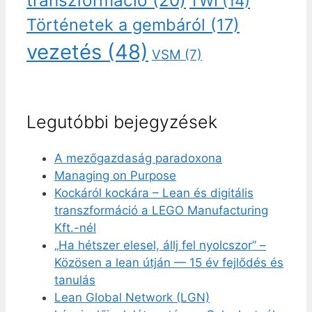
transzformáció
(20)
TWI
(14)
Történetek a gembáról
(17)
vezetés
(48)
VSM
(7)
Legutóbbi bejegyzések
A mezőgazdaság paradoxona
Managing on Purpose
Kockáról kockára – Lean és digitális
transzformáció a LEGO Manufacturing
Kft.-nél
„Ha hétszer elesel, állj fel nyolcszor” –
Közösen a lean útján — 15 év fejlődés és
tanulás
Lean Global Network (LGN)