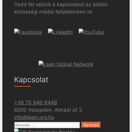
Vedd fel velünk a kapcsolatot az alábbi
közösségi média felületeinken is!
Kapcsolat
+36 70 940 9449
8200 Veszprém, Almádi út 3.
info@lean.org.hu
Keresés: