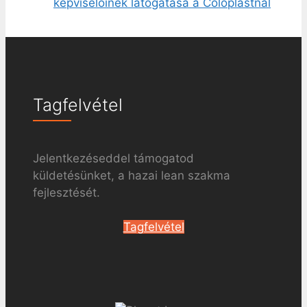
képviselőinek látogatása a Coloplastnál
Tagfelvétel
Jelentkezéseddel támogatod
küldetésünket, a hazai lean szakma
fejlesztését.
Tagfelvétel