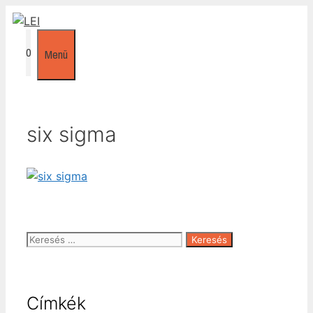
Kilépés
a
tartalomba
0
Menü
six sigma
Keresés:
Címkék