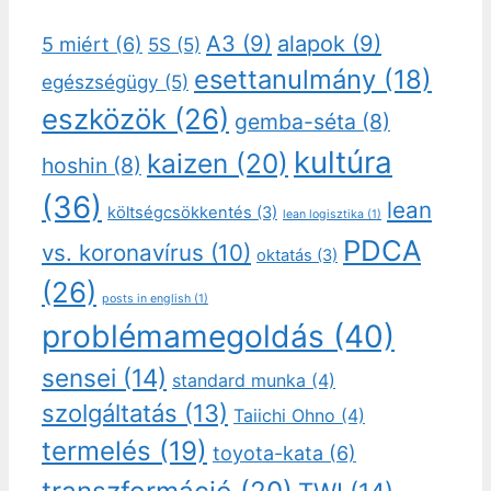
A3
(9)
alapok
(9)
5 miért
(6)
5S
(5)
esettanulmány
(18)
egészségügy
(5)
eszközök
(26)
gemba-séta
(8)
kultúra
kaizen
(20)
hoshin
(8)
(36)
lean
költségcsökkentés
(3)
lean logisztika
(1)
PDCA
vs. koronavírus
(10)
oktatás
(3)
(26)
posts in english
(1)
problémamegoldás
(40)
sensei
(14)
standard munka
(4)
szolgáltatás
(13)
Taiichi Ohno
(4)
termelés
(19)
toyota-kata
(6)