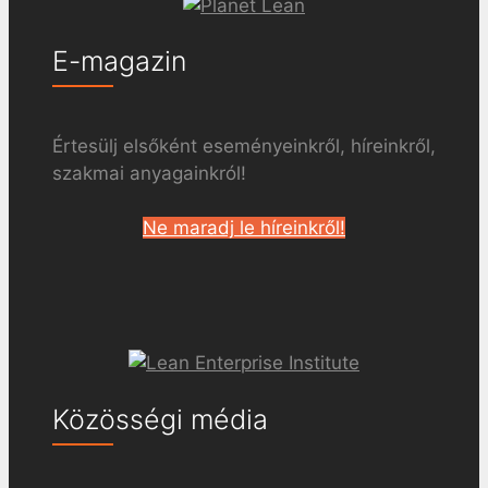
E-magazin
Értesülj elsőként eseményeinkről, híreinkről,
szakmai anyagainkról!
Ne maradj le híreinkről!
Közösségi média