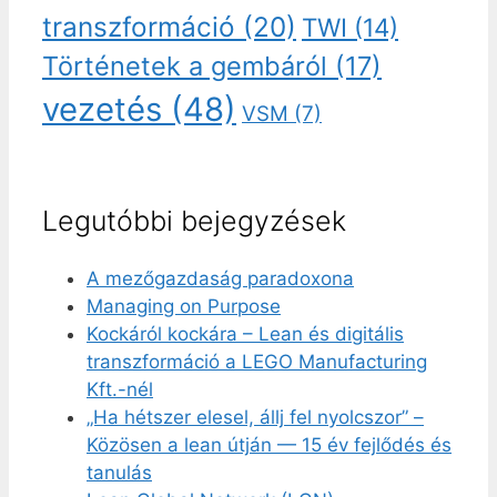
transzformáció
(20)
TWI
(14)
Történetek a gembáról
(17)
vezetés
(48)
VSM
(7)
Legutóbbi bejegyzések
A mezőgazdaság paradoxona
Managing on Purpose
Kockáról kockára – Lean és digitális
transzformáció a LEGO Manufacturing
Kft.-nél
„Ha hétszer elesel, állj fel nyolcszor” –
Közösen a lean útján — 15 év fejlődés és
tanulás