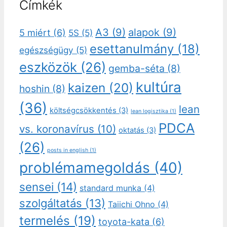
Címkék
A3
(9)
alapok
(9)
5 miért
(6)
5S
(5)
esettanulmány
(18)
egészségügy
(5)
eszközök
(26)
gemba-séta
(8)
kultúra
kaizen
(20)
hoshin
(8)
(36)
lean
költségcsökkentés
(3)
lean logisztika
(1)
PDCA
vs. koronavírus
(10)
oktatás
(3)
(26)
posts in english
(1)
problémamegoldás
(40)
sensei
(14)
standard munka
(4)
szolgáltatás
(13)
Taiichi Ohno
(4)
termelés
(19)
toyota-kata
(6)