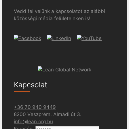
Vedd fel velünk a kapcsolatot az alábbi
közösségi média felületeinken is!
Kapcsolat
+36 70 940 9449
8200 Veszprém, Almádi út 3.
info@lean.org.hu
Keresés: