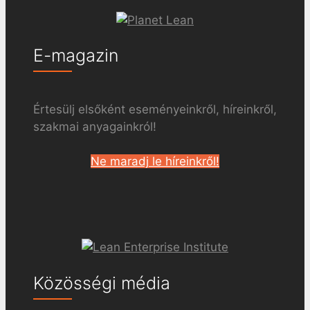
E-magazin
Értesülj elsőként eseményeinkről, híreinkről,
szakmai anyagainkról!
Ne maradj le híreinkről!
Közösségi média