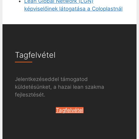
Lean Global Network (LGN)
képviselőinek látogatása a Coloplastnál
Tagfelvétel
Jelentkezéseddel támogatod
küldetésünket, a hazai lean szakma
fejlesztését.
Tagfelvétel