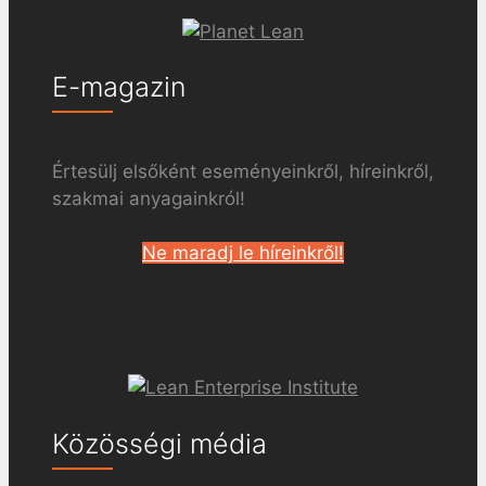
E-magazin
Értesülj elsőként eseményeinkről, híreinkről,
szakmai anyagainkról!
Ne maradj le híreinkről!
Közösségi média