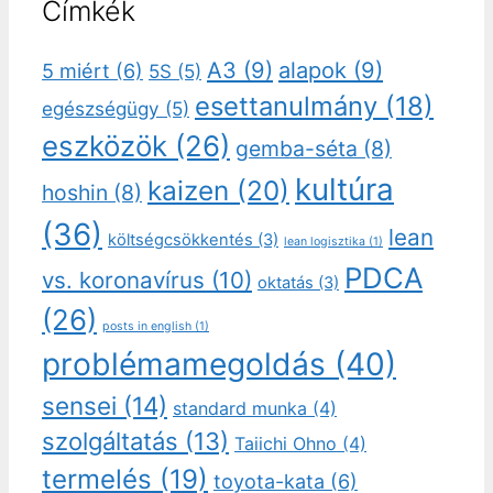
Címkék
A3
(9)
alapok
(9)
5 miért
(6)
5S
(5)
esettanulmány
(18)
egészségügy
(5)
eszközök
(26)
gemba-séta
(8)
kultúra
kaizen
(20)
hoshin
(8)
(36)
lean
költségcsökkentés
(3)
lean logisztika
(1)
PDCA
vs. koronavírus
(10)
oktatás
(3)
(26)
posts in english
(1)
problémamegoldás
(40)
sensei
(14)
standard munka
(4)
szolgáltatás
(13)
Taiichi Ohno
(4)
termelés
(19)
toyota-kata
(6)