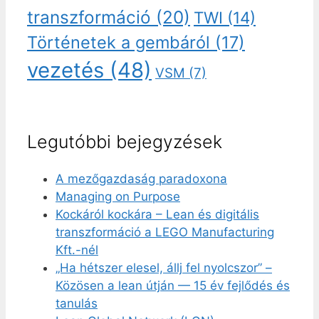
transzformáció
(20)
TWI
(14)
Történetek a gembáról
(17)
vezetés
(48)
VSM
(7)
Legutóbbi bejegyzések
A mezőgazdaság paradoxona
Managing on Purpose
Kockáról kockára – Lean és digitális
transzformáció a LEGO Manufacturing
Kft.-nél
„Ha hétszer elesel, állj fel nyolcszor” –
Közösen a lean útján — 15 év fejlődés és
tanulás