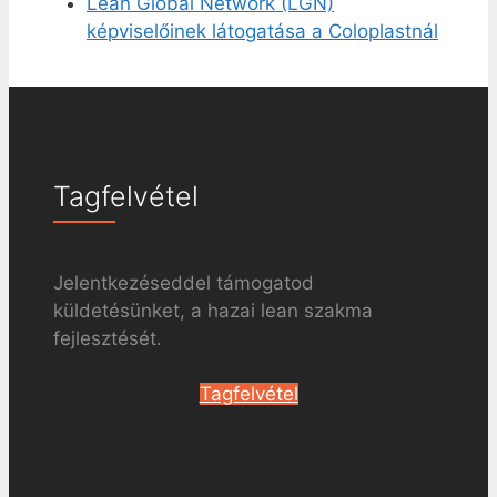
Lean Global Network (LGN)
képviselőinek látogatása a Coloplastnál
Tagfelvétel
Jelentkezéseddel támogatod
küldetésünket, a hazai lean szakma
fejlesztését.
Tagfelvétel