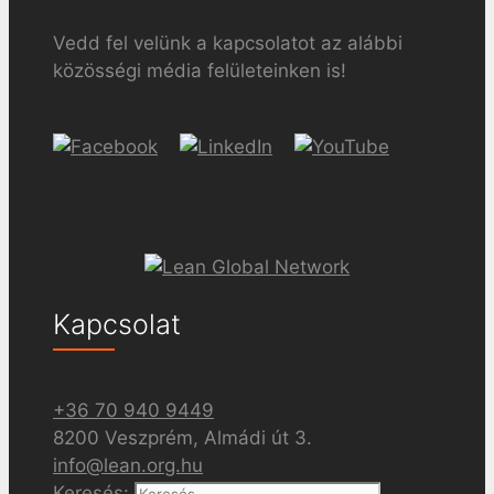
Vedd fel velünk a kapcsolatot az alábbi
közösségi média felületeinken is!
Kapcsolat
+36 70 940 9449
8200 Veszprém, Almádi út 3.
info@lean.org.hu
Keresés: