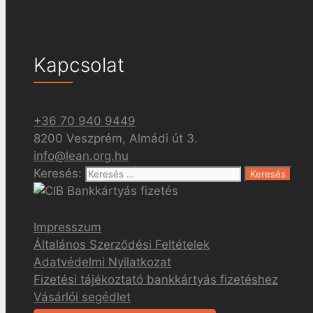
Kapcsolat
+36 70 940 9449
8200 Veszprém, Almádi út 3.
info@lean.org.hu
Keresés:
Impresszum
Általános Szerződési Feltételek
Adatvédelmi Nyilatkozat
Fizetési tájékoztató bankkártyás fizetéshez
Vásárlói segédlet