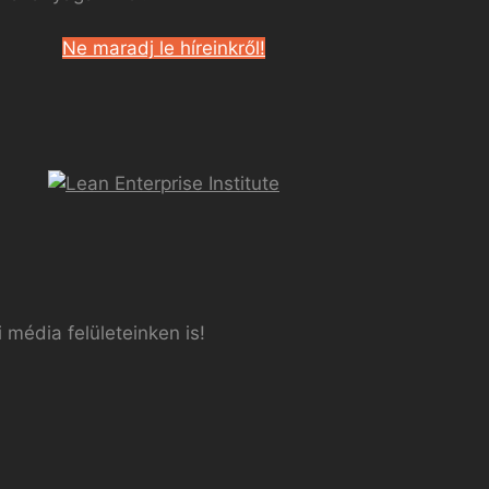
Ne maradj le híreinkről!
 média felületeinken is!