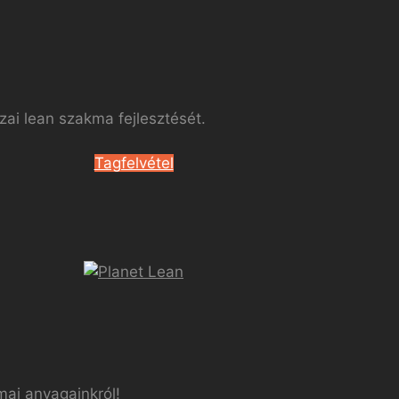
ai lean szakma fejlesztését.
Tagfelvétel
mai anyagainkról!