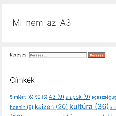
Mi-nem-az-A3
Keresés:
Címkék
A3
(9)
alapok
(9)
5 miért
(6)
5S
(5)
egészségü
kultúra
(36)
kaizen
(20)
hoshin
(8)
kö