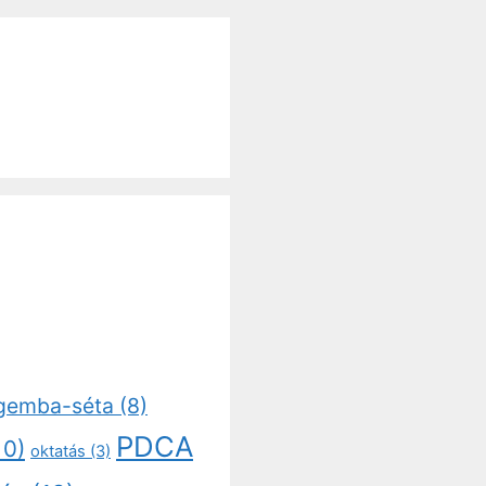
gemba-séta
(8)
PDCA
10)
oktatás
(3)