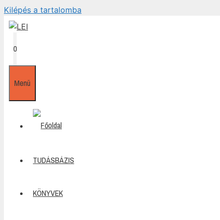
Kilépés a tartalomba
0
Menü
TUDÁSBÁZIS
KÖNYVEK