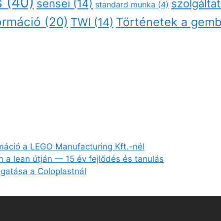
s
(40)
sensei
(14)
szolgálta
standard munka
(4)
ormáció
(20)
Történetek a gemb
TWI
(14)
rmáció a LEGO Manufacturing Kft.-nél
en a lean útján — 15 év fejlődés és tanulás
gatása a Coloplastnál