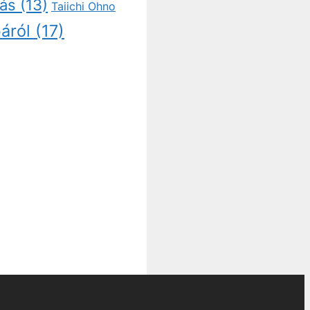
tás
(13)
Taiichi Ohno
áról
(17)