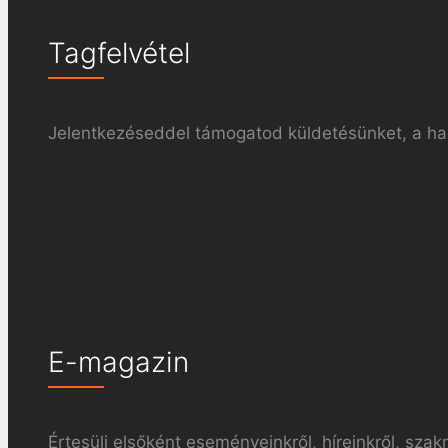
Tagfelvétel
Jelentkezéseddel támogatod küldetésünket, a haz
E-magazin
Értesülj elsőként eseményeinkről, híreinkről, szak