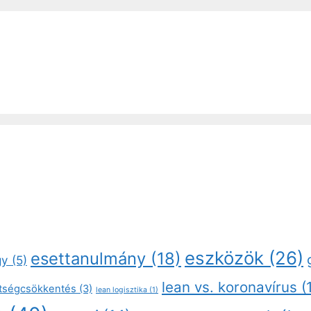
eszközök
(26)
esettanulmány
(18)
gy
(5)
lean vs. koronavírus
(
ltségcsökkentés
(3)
lean logisztika
(1)