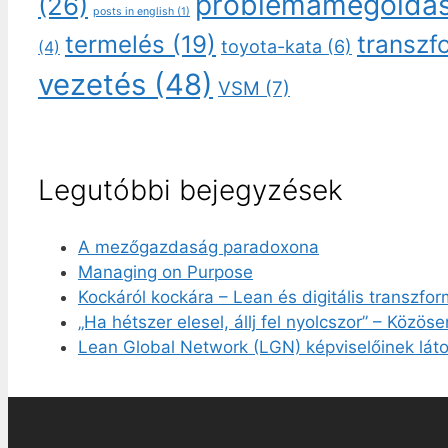
problémamegoldá
(26)
posts in english
(1)
transzf
termelés
(19)
toyota-kata
(6)
(4)
vezetés
(48)
VSM
(7)
Legutóbbi bejegyzések
A mezőgazdaság paradoxona
Managing on Purpose
Kockáról kockára – Lean és digitális transzfo
„Ha hétszer elesel, állj fel nyolcszor” – Közös
Lean Global Network (LGN) képviselőinek láto