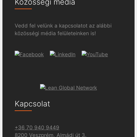
Közösségi média
Vedd fel velünk a kapcsolatot az alábbi
közösségi média felületeinken is!
Kapcsolat
+36 70 940 9449
8200 Veszprém, Almádi út 3.