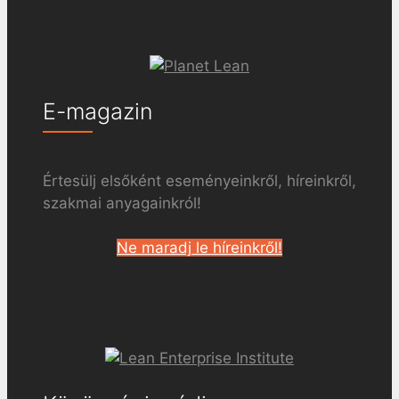
E-magazin
Értesülj elsőként eseményeinkről, híreinkről,
szakmai anyagainkról!
Ne maradj le híreinkről!