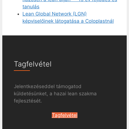
tanulás
Lean Global Network (LGN)
képviselőinek látogatása a Coloplastnál
Tagfelvétel
Jelentkezéseddel támogatod
küldetésünket, a hazai lean szakma
fejlesztését.
Tagfelvétel