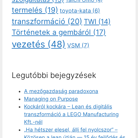
Taiichi Ohno
(4)
termelés
(19)
toyota-kata
(6)
transzformáció
(20)
TWI
(14)
Történetek a gembáról
(17)
vezetés
(48)
VSM
(7)
Legutóbbi bejegyzések
A mezőgazdaság paradoxona
Managing on Purpose
Kockáról kockára – Lean és digitális
transzformáció a LEGO Manufacturing
Kft.-nél
„Ha hétszer elesel, állj fel nyolcszor” –
Közösen a lean útján — 15 év fejlődés és