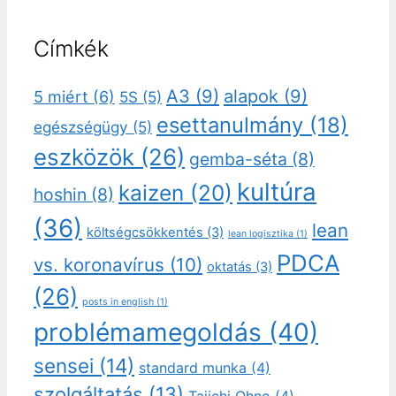
Címkék
A3
(9)
alapok
(9)
5 miért
(6)
5S
(5)
esettanulmány
(18)
egészségügy
(5)
eszközök
(26)
gemba-séta
(8)
kultúra
kaizen
(20)
hoshin
(8)
(36)
lean
költségcsökkentés
(3)
lean logisztika
(1)
PDCA
vs. koronavírus
(10)
oktatás
(3)
(26)
posts in english
(1)
problémamegoldás
(40)
sensei
(14)
standard munka
(4)
szolgáltatás
(13)