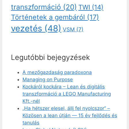
transzformáció
(20)
TWI
(14)
Történetek a gembáról
(17)
vezetés
(48)
VSM
(7)
Legutóbbi bejegyzések
A mezőgazdaság paradoxona
Managing on Purpose
Kockáról kockára – Lean és digitális
transzformáció a LEGO Manufacturing
Kft.-nél
„Ha hétszer elesel, állj fel nyolcszor” –
Közösen a lean útján — 15 év fejlődés és
tanulás