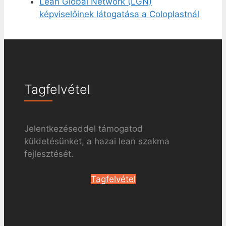
Lean Global Network (LGN)
képviselőinek látogatása a Coloplastnál
Tagfelvétel
Jelentkezéseddel támogatod
küldetésünket, a hazai lean szakma
fejlesztését.
Tagfelvétel