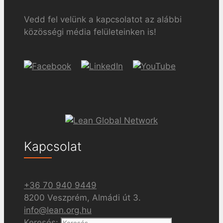
Vedd fel velünk a kapcsolatot az alábbi
közösségi média felületeinken is!
Kapcsolat
+36 70 940 9449
8200 Veszprém, Almádi út 3.
info@lean.org.hu
Keresés: