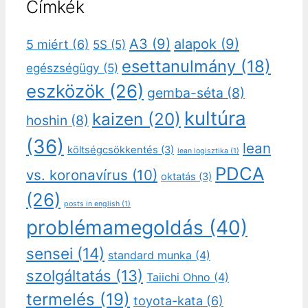
Címkék
A3
(9)
alapok
(9)
5 miért
(6)
5S
(5)
esettanulmány
(18)
egészségügy
(5)
eszközök
(26)
gemba-séta
(8)
kultúra
kaizen
(20)
hoshin
(8)
(36)
lean
költségcsökkentés
(3)
lean logisztika
(1)
PDCA
vs. koronavírus
(10)
oktatás
(3)
(26)
posts in english
(1)
problémamegoldás
(40)
sensei
(14)
standard munka
(4)
szolgáltatás
(13)
Taiichi Ohno
(4)
termelés
(19)
toyota-kata
(6)