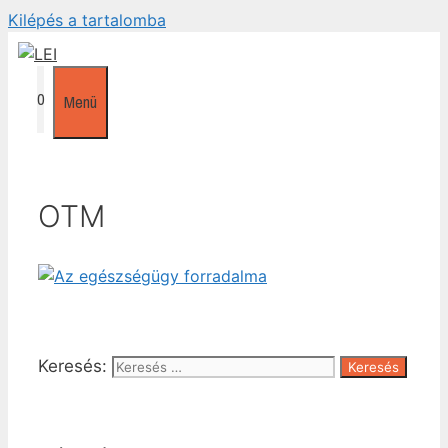
Kilépés a tartalomba
0
Menü
OTM
Keresés: