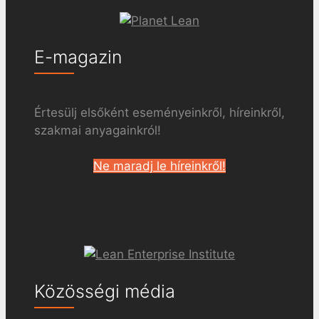
E-magazin
Értesülj elsőként eseményeinkről, híreinkről,
szakmai anyagainkról!
Ne maradj le híreinkről!
Közösségi média