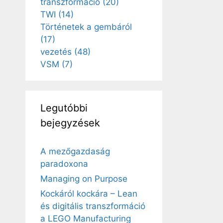
transzformáció
(20)
TWI
(14)
Történetek a gembáról
(17)
vezetés
(48)
VSM
(7)
Legutóbbi
bejegyzések
A mezőgazdaság
paradoxona
Managing on Purpose
Kockáról kockára – Lean
és digitális transzformáció
a LEGO Manufacturing