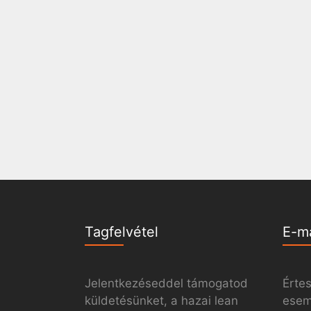
Tagfelvétel
E-m
Jelentkezéseddel támogatod
Értes
küldetésünket, a hazai lean
esemé