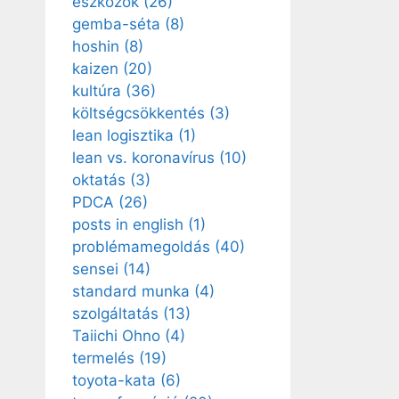
eszközök
(26)
gemba-séta
(8)
hoshin
(8)
kaizen
(20)
kultúra
(36)
költségcsökkentés
(3)
lean logisztika
(1)
lean vs. koronavírus
(10)
oktatás
(3)
PDCA
(26)
posts in english
(1)
problémamegoldás
(40)
sensei
(14)
standard munka
(4)
szolgáltatás
(13)
Taiichi Ohno
(4)
termelés
(19)
toyota-kata
(6)