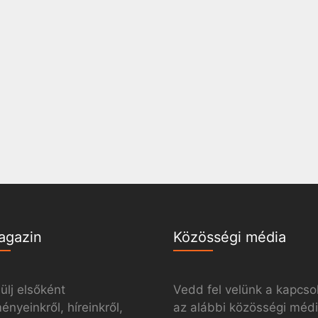
agazin
Közösségi média
ülj elsőként
Vedd fel velünk a kapcso
nyeinkről, híreinkről,
az alábbi közösségi méd