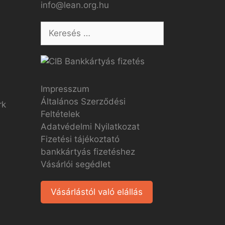
info@lean.org.hu
Impresszum
Általános Szerződési
Feltételek
Adatvédelmi Nyilatkozat
Fizetési tájékoztató
bankkártyás fizetéshez
Vásárlói segédlet
Vásárlástól való elállás