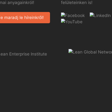
mai anyagainkról!
felületeinken is!
e maradj le híreinkről!