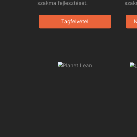
szakma fejlesztését.
szak
Tagfelvétel
N