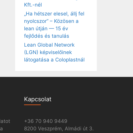
Kft.-nél
„Ha hétszer elesel, állj fel
nyolcszor” – Közösen a
lean útján — 15 év
fejlődés és tanulás
Lean Global Network
(LGN) képviselőinek
látogatása a Coloplastnál
Kapcsolat
latot
+36 70 940 9449
ia
8200 Veszprém, Almádi út 3.