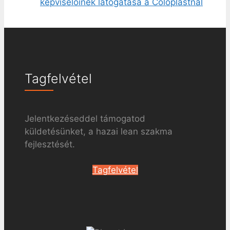
képviselőinek látogatása a Coloplastnál
Tagfelvétel
Jelentkezéseddel támogatod
küldetésünket, a hazai lean szakma
fejlesztését.
Tagfelvétel