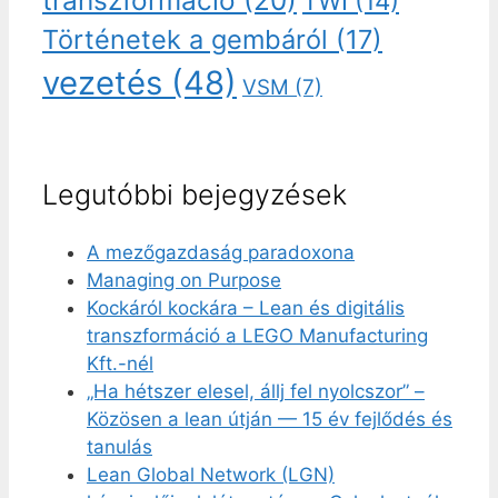
transzformáció
(20)
TWI
(14)
Történetek a gembáról
(17)
vezetés
(48)
VSM
(7)
Legutóbbi bejegyzések
A mezőgazdaság paradoxona
Managing on Purpose
Kockáról kockára – Lean és digitális
transzformáció a LEGO Manufacturing
Kft.-nél
„Ha hétszer elesel, állj fel nyolcszor” –
Közösen a lean útján — 15 év fejlődés és
tanulás
Lean Global Network (LGN)