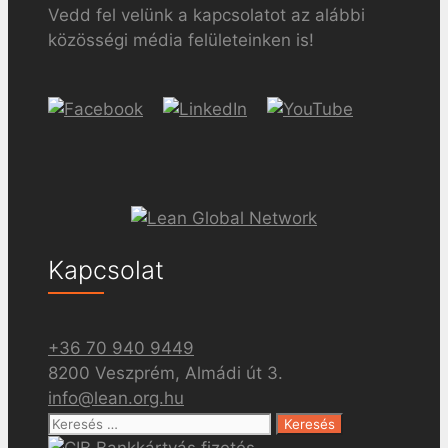
Vedd fel velünk a kapcsolatot az alábbi
közösségi média felületeinken is!
Kapcsolat
+36 70 940 9449
8200 Veszprém, Almádi út 3.
info@lean.org.hu
Keresés: