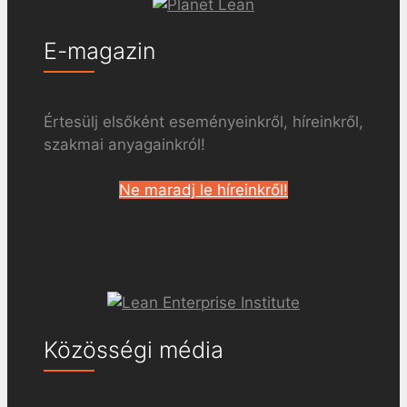
E-magazin
Értesülj elsőként eseményeinkről, híreinkről,
szakmai anyagainkról!
Ne maradj le híreinkről!
Közösségi média