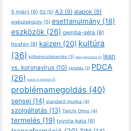
A3
(9)
alapok
(9)
5 miért
(6)
5S
(5)
esettanulmány
(18)
egészségügy
(5)
eszközök
(26)
gemba-séta
(8)
kultúra
kaizen
(20)
hoshin
(8)
(36)
lean
költségcsökkentés
(3)
lean logisztika
(1)
PDCA
vs. koronavírus
(10)
oktatás
(3)
(26)
posts in english
(1)
problémamegoldás
(40)
sensei
(14)
standard munka
(4)
szolgáltatás
(13)
Taiichi Ohno
(4)
termelés
(19)
toyota-kata
(6)