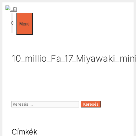
Kilépés
a
tartalomba
0
Menü
10_millio_Fa_17_Miyawaki_m
Keresés:
Címkék