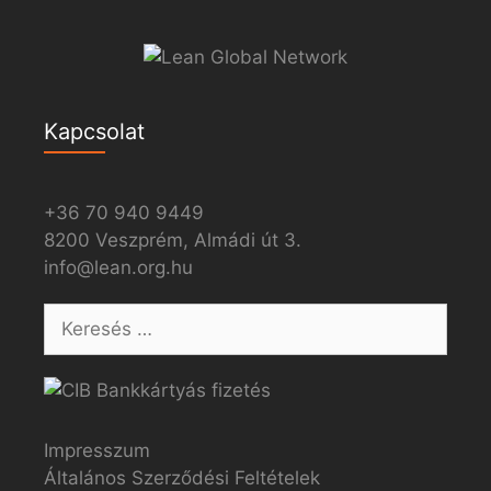
Kapcsolat
+36 70 940 9449
8200 Veszprém, Almádi út 3.
info@lean.org.hu
Impresszum
Általános Szerződési Feltételek