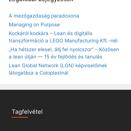
A mezőgazdaság paradoxona
Managing on Purpose
Kockáról kockára – Lean és digitális
transzformáció a LEGO Manufacturing Kft.-nél
„Ha hétszer elesel, állj fel nyolcszor” – Közösen
a lean útján — 15 év fejlődés és tanulás
Lean Global Network (LGN) képviselőinek
látogatása a Coloplastnál
Tagfelvétel