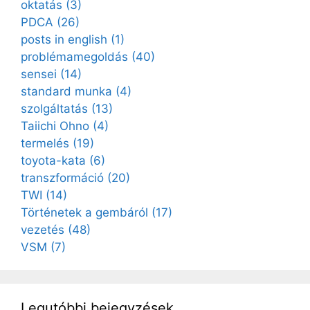
oktatás
(3)
PDCA
(26)
posts in english
(1)
problémamegoldás
(40)
sensei
(14)
standard munka
(4)
szolgáltatás
(13)
Taiichi Ohno
(4)
termelés
(19)
toyota-kata
(6)
transzformáció
(20)
TWI
(14)
Történetek a gembáról
(17)
vezetés
(48)
VSM
(7)
Legutóbbi bejegyzések