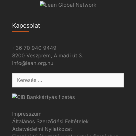
Kapcsolat
+36 70 940 9449
8200 Veszprém, Almádi út 3.
info@lean.org.hu
Impresszum
Általános Szerződési Feltételek
Adatvédelmi Nyilatkozat