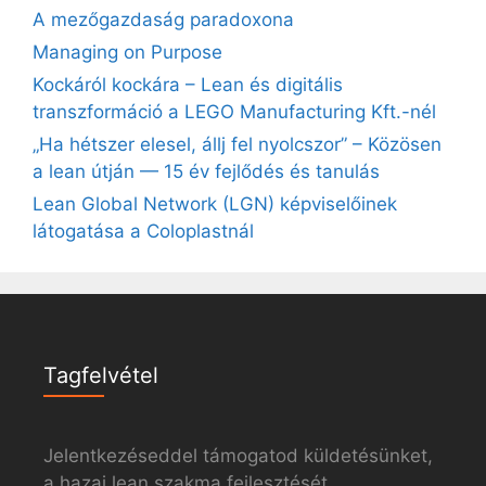
A mezőgazdaság paradoxona
Managing on Purpose
Kockáról kockára – Lean és digitális
transzformáció a LEGO Manufacturing Kft.-nél
„Ha hétszer elesel, állj fel nyolcszor” – Közösen
a lean útján — 15 év fejlődés és tanulás
Lean Global Network (LGN) képviselőinek
látogatása a Coloplastnál
Tagfelvétel
Jelentkezéseddel támogatod küldetésünket,
a hazai lean szakma fejlesztését.