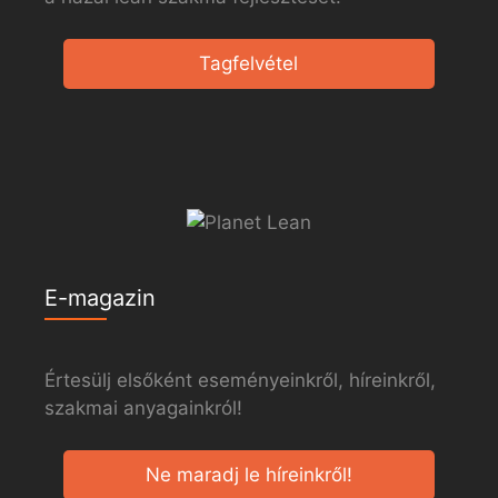
Tagfelvétel
E-magazin
Értesülj elsőként eseményeinkről, híreinkről,
szakmai anyagainkról!
Ne maradj le híreinkről!