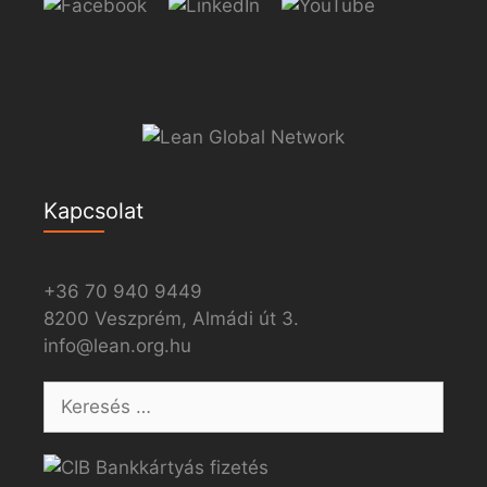
Kapcsolat
+36 70 940 9449
8200 Veszprém, Almádi út 3.
info@lean.org.hu