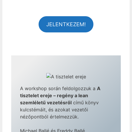
JELENTKEZEM!
A workshop során feldolgozzuk a
A
tisztelet ereje – regény a lean
szemléletű vezetésről
című könyv
kulcstémáit, és azokat vezetői
nézőpontból értelmezzük.
Michael Ballé és Freddy Ballé