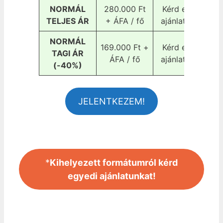
NORMÁL
280.000 Ft
Kérd egyedi
TELJES ÁR
+ ÁFA / fő
ajánlatunkat!
NORMÁL
169.000 Ft +
Kérd egyedi
TAGI ÁR
ÁFA / fő
ajánlatunkat!
(-40%)
JELENTKEZEM!
*
Kihelyezett formátumról kérd
egyedi ajánlatunkat!