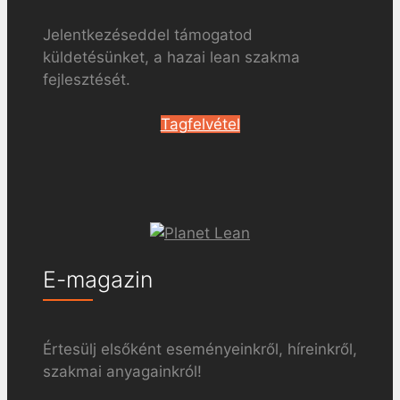
Jelentkezéseddel támogatod
küldetésünket, a hazai lean szakma
fejlesztését.
Tagfelvétel
E-magazin
Értesülj elsőként eseményeinkről, híreinkről,
szakmai anyagainkról!