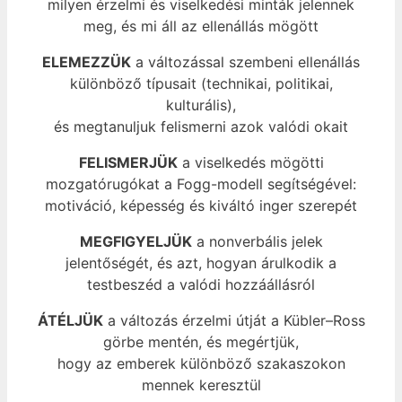
milyen érzelmi és viselkedési minták jelennek
meg, és mi áll az ellenállás mögött
ELEMEZZÜK
a változással szembeni ellenállás
különböző típusait (technikai, politikai,
kulturális),
és megtanuljuk felismerni azok valódi okait
FELISMERJÜK
a viselkedés mögötti
mozgatórugókat a Fogg-modell segítségével:
motiváció, képesség és kiváltó inger szerepét
MEGFIGYELJÜK
a nonverbális jelek
jelentőségét, és azt, hogyan árulkodik a
testbeszéd a valódi hozzáállásról
ÁTÉLJÜK
a változás érzelmi útját a Kübler–Ross
görbe mentén, és megértjük,
hogy az emberek különböző szakaszokon
mennek keresztül