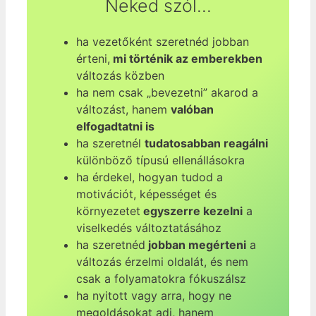
Neked szól…
ha vezetőként szeretnéd jobban
érteni,
mi történik az emberekben
változás közben
ha nem csak „bevezetni” akarod a
változást, hanem
valóban
elfogadtatni is
ha szeretnél
tudatosabban reagálni
különböző típusú ellenállásokra
ha érdekel, hogyan tudod a
motivációt, képességet és
környezetet
egyszerre kezelni
a
viselkedés változtatásához
ha szeretnéd
jobban megérteni
a
változás érzelmi oldalát, és nem
csak a folyamatokra fókuszálsz
ha nyitott vagy arra, hogy ne
megoldásokat adj, hanem