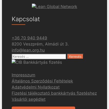
Kapcsolat
+36 70 940 9449
8200 Veszprém, Almádi út 3.
info@lean.org.hu
Keresés:
Impresszum
Általános Szerződési Feltételek
Adatvédelmi Nyilatkozat
Fizetési tájékoztató bankkártyás fizetéshez
Vásárlói segédlet