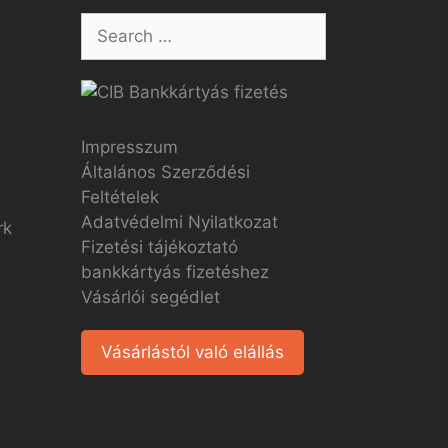
Impresszum
Általános Szerződési
Feltételek
Adatvédelmi Nyilatkozat
Fizetési tájékoztató
bankkártyás fizetéshez
Vásárlói segédlet
Vásárlástól való elállás