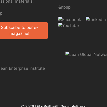
ssional materials!
&nbsp
p
Subscribe to our e-
magazine!
© 2026 LEI
• Built with
GeneratePress