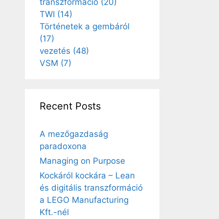
transzformáció
(20)
TWI
(14)
Történetek a gembáról
(17)
vezetés
(48)
VSM
(7)
Recent Posts
A mezőgazdaság
paradoxona
Managing on Purpose
Kockáról kockára – Lean
és digitális transzformáció
a LEGO Manufacturing
Kft.-nél