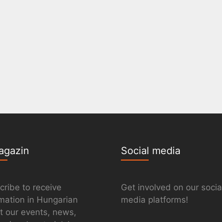
agazin
Social media
cribe to receive
Get involved on our socia
rmation in Hungarian
media platforms!
t our events, news,