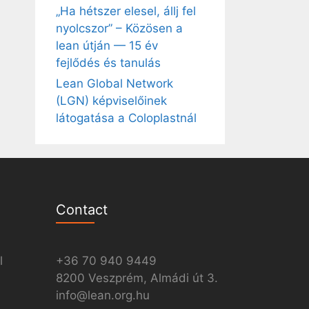
„Ha hétszer elesel, állj fel
nyolcszor” – Közösen a
lean útján — 15 év
fejlődés és tanulás
Lean Global Network
(LGN) képviselőinek
látogatása a Coloplastnál
Contact
l
+36 70 940 9449
8200 Veszprém, Almádi út 3.
info@lean.org.hu