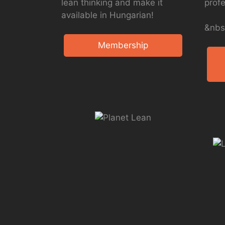
lean thinking and make it
profe
available in Hungarian!
&nbs
Membership