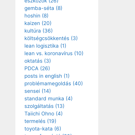
eszközök
(26)
gemba-séta
(8)
hoshin
(8)
kaizen
(20)
kultúra
(36)
költségcsökkentés
(3)
lean logisztika
(1)
lean vs. koronavírus
(10)
oktatás
(3)
PDCA
(26)
posts in english
(1)
problémamegoldás
(40)
sensei
(14)
standard munka
(4)
szolgáltatás
(13)
Taiichi Ohno
(4)
termelés
(19)
toyota-kata
(6)