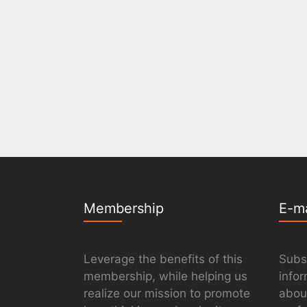
Membership
E-m
Leverage the benefits of this
Subs
membership, while helping us
info
realize our mission to promote
abou