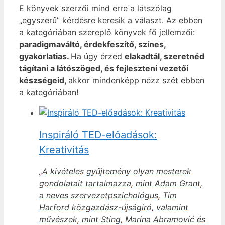
E könyvek szerzői mind erre a látszólag
„egyszerű” kérdésre keresik a választ. Az ebben
a kategóriában szereplő könyvek fő jellemzői:
paradigmaváltó, érdekfeszítő, színes,
gyakorlatias.
Ha úgy érzed
elakadtál, szeretnéd
tágítani a látószöged, és fejleszteni vezetői
készségeid,
akkor mindenképp nézz szét ebben
a kategóriában!
Inspiráló TED-előadások:
Kreativitás
„A kivételes gyűjtemény olyan mesterek
gondolatait tartalmazza, mint Adam Grant,
a neves szervezetpszichológus, Tim
Harford közgazdász-újságíró, valamint
művészek, mint Sting, Marina Abramović és