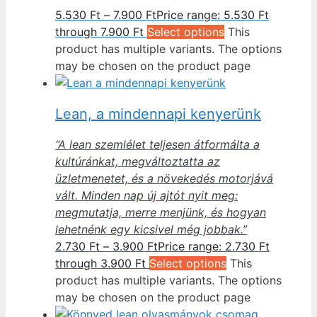
5.530
Ft
–
7.900
Ft
Price range: 5.530 Ft
through 7.900 Ft
Select options
This
product has multiple variants. The options
may be chosen on the product page
Lean, a mindennapi kenyerünk
“A lean szemlélet teljesen átformálta a
kultúránkat, megváltoztatta az
üzletmenetet, és a növekedés motorjává
vált. Minden nap új ajtót nyit meg:
megmutatja, merre menjünk, és hogyan
lehetnénk egy kicsivel még jobbak.”
2.730
Ft
–
3.900
Ft
Price range: 2.730 Ft
through 3.900 Ft
Select options
This
product has multiple variants. The options
may be chosen on the product page