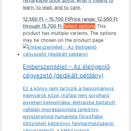
remarkable book about what it means to
learn, to lead, and to care.
12.560
Ft
–
15.700
Ft
Price range: 12.560 Ft
through 15.700 Ft
Select options
This
product has multiple variants. The options
may be chosen on the product page
Emberszemlélet – Az életigenlő
cégvezető (dedikált példány)
Ez a könyv nem tartozik a hagyományos
memoárok közé, műfaja nem sorolható
egyetlen kategóriába: életrajzba bújtatott
vállalati-impresszionista tankönyv,
egyszersmind humanista filozófiába
öltöztetett kézikönyv fenntarthatóságról,
cégvezetésről, a hétköznapok