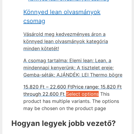
Könnyed lean olvasmányok
csomag
Vásárold meg kedvezményes áron a
könnyed lean olvasmányok kategória
minden kötetét!
A csomag tartalma: Elemi lean; Lean, a
mindennapi kenyerünk; A tisztelet ereje;
Gemba-séták; AJÁNDÉK: LEI Thermo bögre
15.820
Ft
–
22.600
Ft
Price range: 15.820 Ft
through 22.600 Ft
Select options
This
product has multiple variants. The options
may be chosen on the product page
Hogyan legyek jobb vezető?