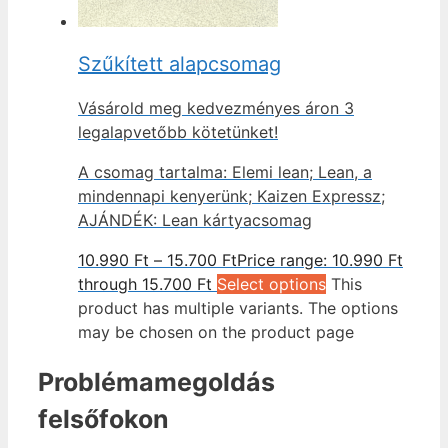
Szűkített alapcsomag
Vásárold meg kedvezményes áron 3
legalapvetőbb kötetünket!
A csomag tartalma: Elemi lean; Lean, a
mindennapi kenyerünk; Kaizen Expressz;
AJÁNDÉK: Lean kártyacsomag
10.990
Ft
–
15.700
Ft
Price range: 10.990 Ft
through 15.700 Ft
Select options
This
product has multiple variants. The options
may be chosen on the product page
Problémamegoldás
felsőfokon