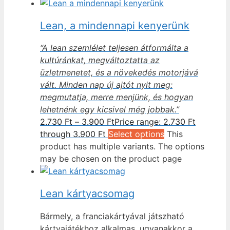
Lean, a mindennapi kenyerünk
“A lean szemlélet teljesen átformálta a
kultúránkat, megváltoztatta az
üzletmenetet, és a növekedés motorjává
vált. Minden nap új ajtót nyit meg:
megmutatja, merre menjünk, és hogyan
lehetnénk egy kicsivel még jobbak.”
2.730
Ft
–
3.900
Ft
Price range: 2.730 Ft
through 3.900 Ft
Select options
This
product has multiple variants. The options
may be chosen on the product page
Lean kártyacsomag
Bármely, a franciakártyával játszható
kártyajátékhoz alkalmas, ugyanakkor a