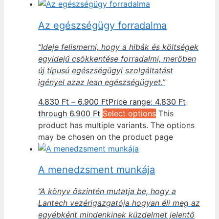
Az egészségügy forradalma
“Ideje felismerni, hogy a hibák és költségek
egyidejű csökkentése forradalmi, merőben
új típusú egészségügyi szolgáltatást
igényel azaz lean egészségügyet.”
4.830
Ft
–
6.900
Ft
Price range: 4.830 Ft
through 6.900 Ft
Select options
This
product has multiple variants. The options
may be chosen on the product page
A menedzsment munkája
“A könyv őszintén mutatja be, hogy a
Lantech vezérigazgatója hogyan éli meg az
egyébként mindenkinek küzdelmet jelentő