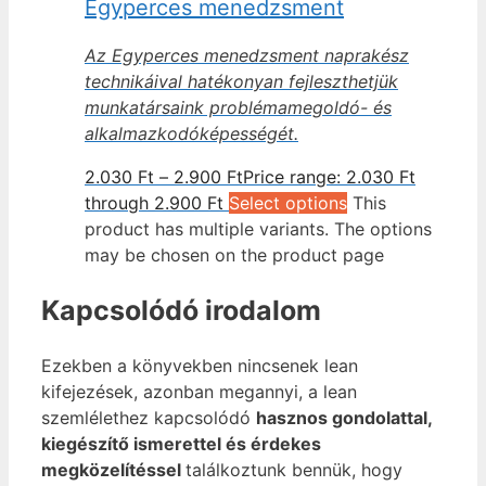
Egyperces menedzsment
Az Egyperces menedzsment naprakész
technikáival hatékonyan fejleszthetjük
munkatársaink problémamegoldó- és
alkalmazkodóképességét.
2.030
Ft
–
2.900
Ft
Price range: 2.030 Ft
through 2.900 Ft
Select options
This
product has multiple variants. The options
may be chosen on the product page
Kapcsolódó irodalom
Ezekben a könyvekben nincsenek lean
kifejezések, azonban megannyi, a lean
szemlélethez kapcsolódó
hasznos gondolattal,
kiegészítő ismerettel és érdekes
megközelítéssel
találkoztunk bennük, hogy