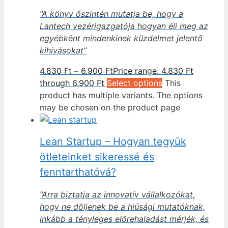
“A könyv őszintén mutatja be, hogy a
Lantech vezérigazgatója hogyan éli meg az
egyébként mindenkinek küzdelmet jelentő
kihívásokat”
4.830
Ft
–
6.900
Ft
Price range: 4.830 Ft
through 6.900 Ft
Select options
This
product has multiple variants. The options
may be chosen on the product page
Lean Startup – Hogyan tegyük
ötleteinket sikeressé és
fenntarthatóvá?
“Arra biztatja az innovatív vállalkozókat,
hogy ne dőljenek be a hiúsági mutatóknak,
inkább a tényleges előrehaladást mérjék, és