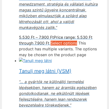
menedzsment, stratégia és vállalati kultúra
magas szintű ügyeire koncentrálnak,
miközben elmulasztják a szilárd alap
létrehozását ott, ahol a valódi
munkavégzés zajlik.”
5.530
Ft
–
7.900
Ft
Price range: 5.530 Ft
through 7.900 Ft
Select options
This
product has multiple variants. The options
may be chosen on the product page
Tanulj meg látni (VSM)
“… a gyártók ne különálló termelési
lépésekben, hanem az áramlás egészében
gondolkodjanak, ne elkülönült lépések
fejlesztésére, hanem lean rendszerek
bevezetésére törekedjenek.”