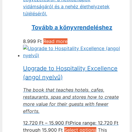
vidámságáról és a nehéz élethelyzetek
túléléséről.
Tovább a könyvrendeléshez
8.999
Ft
Read more
Upgrade to Hospitality Excellence
(angol nyelvű)
The book that teaches hotels, cafes,
restaurants, spas and stores how to create
more value for their guests with fewer
efforts.
12.720
Ft
–
15.900
Ft
Price range: 12.720 Ft
through 15.900 Ft
Select options
This