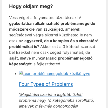
Hogy oldjam meg?
Vess véget a folyamatos tűzoltásnak! A
gyakorlatban alkalmazható problémamegoldó
módszerekre
van szükséged, amelyek
segítségével végre sikerrel küzdheted le nem
csak az
egyszerű, de a komplex és a visszatérő
problémákat is
? Akkor ezt a 3 kötetet szerezd
be! Ezekkel nem csak céged folyamatait, de
saját, illetve munkatársaid
problémamegoldó
képességét
is fejlesztheted.
Four Types of Problems
“Meglátása szerint a legtöbb üzleti
probléma négy fő kategóriába sorolható,
amelyek más-más gondolkodási