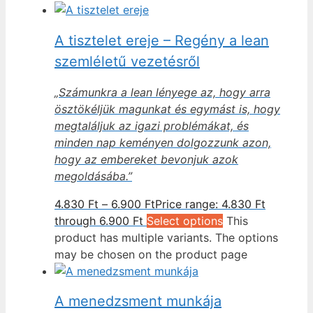
A tisztelet ereje – Regény a lean
szemléletű vezetésről
„Számunkra a lean lényege az, hogy arra
ösztökéljük magunkat és egymást is, hogy
megtaláljuk az igazi problémákat, és
minden nap keményen dolgozzunk azon,
hogy az embereket bevonjuk azok
megoldásába.”
4.830
Ft
–
6.900
Ft
Price range: 4.830 Ft
through 6.900 Ft
Select options
This
product has multiple variants. The options
may be chosen on the product page
A menedzsment munkája