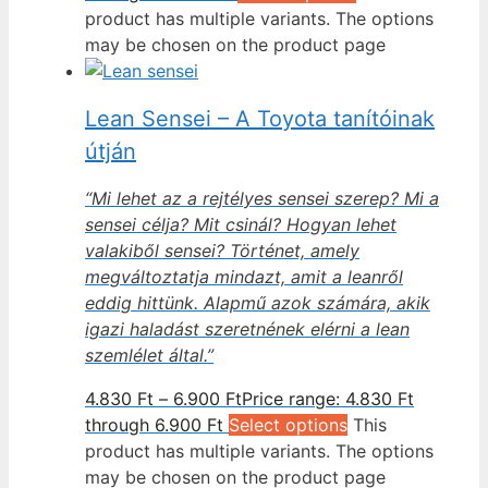
product has multiple variants. The options
may be chosen on the product page
Lean Sensei – A Toyota tanítóinak
útján
“Mi lehet az a rejtélyes sensei szerep? Mi a
sensei célja? Mit csinál? Hogyan lehet
valakiből sensei? Történet, amely
megváltoztatja mindazt, amit a leanről
eddig hittünk. Alapmű azok számára, akik
igazi haladást szeretnének elérni a lean
szemlélet által.”
4.830
Ft
–
6.900
Ft
Price range: 4.830 Ft
through 6.900 Ft
Select options
This
product has multiple variants. The options
may be chosen on the product page