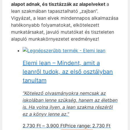
alapot adnak, és tisztázzák az alapelveket
a
lean szakmában tapasztalható „zajban”.
Vigyázat, a lean elvek mindennapos alkalmazása
hatékonyabb folyamatokat, elkötelezett
munkatársakat, javuló mutatókat és tiszteleten
alapuló munkakörnyezetet eredményez!
Elemi lean – Mindent, amit a
leanről tudok, az első osztályban
tanultam
“Kötelező olvasmányokra nemcsak az
iskolában lenne szükség, hanem az életben
is. Ha volna ilyen, a lean szakma részéről
ez a könyv lenne az.”
2.730
Ft
–
3.900
Ft
Price range: 2.730 Ft