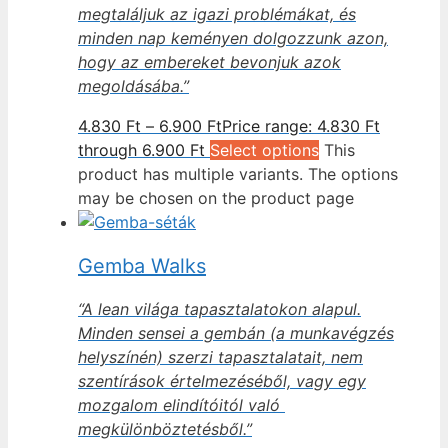
megtaláljuk az igazi problémákat, és
minden nap keményen dolgozzunk azon,
hogy az embereket bevonjuk azok
megoldásába.”
4.830
Ft
–
6.900
Ft
Price range: 4.830 Ft
through 6.900 Ft
Select options
This
product has multiple variants. The options
may be chosen on the product page
Gemba Walks
“A lean világa tapasztalatokon alapul.
Minden sensei a gembán (a munkavégzés
helyszínén) szerzi tapasztalatait, nem
szentírások értelmezéséből, vagy egy
mozgalom elindítóitól való
megkülönböztetésből.”