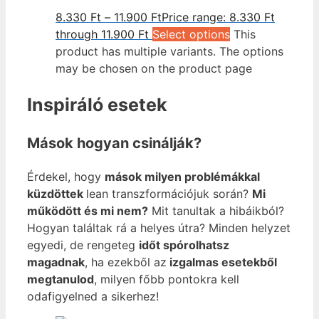
8.330
Ft
–
11.900
Ft
Price range: 8.330 Ft
through 11.900 Ft
Select options
This
product has multiple variants. The options
may be chosen on the product page
Inspiráló esetek
Mások hogyan csinálják?
Érdekel, hogy
mások milyen problémákkal
küzdöttek
lean transzformációjuk során?
Mi
működött és mi nem?
Mit tanultak a hibáikból?
Hogyan találtak rá a helyes útra? Minden helyzet
egyedi, de rengeteg
időt spórolhatsz
magadnak
, ha ezekből az
izgalmas esetekből
megtanulod
, milyen főbb pontokra kell
odafigyelned a sikerhez!