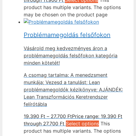
product has multiple variants. The options
may be chosen on the product page
Problémamegoldás felsőfokon
Vásárold meg kedvezményes áron a
problémamegoldás felsőfokon kategória
minden kötetét!
A csomag tartalma: A menedzsment
munkája; Vezesd a tanulást; Lean
problémamegoldók kézikönyve; AJÁNDÉK:
Lean Transzformációs Keretrendszer
felírótábla
19.390
Ft
–
27.700
Ft
Price range: 19.390 Ft
through 27.700 Ft
Select options
This
product has multiple variants. The options