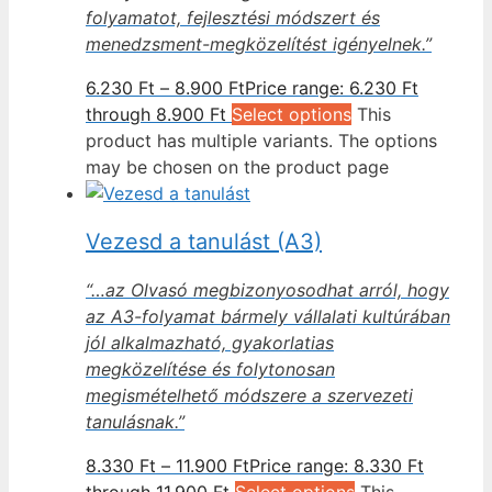
folyamatot, fejlesztési módszert és
menedzsment-megközelítést igényelnek.”
6.230
Ft
–
8.900
Ft
Price range: 6.230 Ft
through 8.900 Ft
Select options
This
product has multiple variants. The options
may be chosen on the product page
Vezesd a tanulást (A3)
“…az Olvasó megbizonyosodhat arról, hogy
az A3-folyamat bármely vállalati kultúrában
jól alkalmazható, gyakorlatias
megközelítése és folytonosan
megismételhető módszere a szervezeti
tanulásnak.”
8.330
Ft
–
11.900
Ft
Price range: 8.330 Ft
through 11.900 Ft
Select options
This