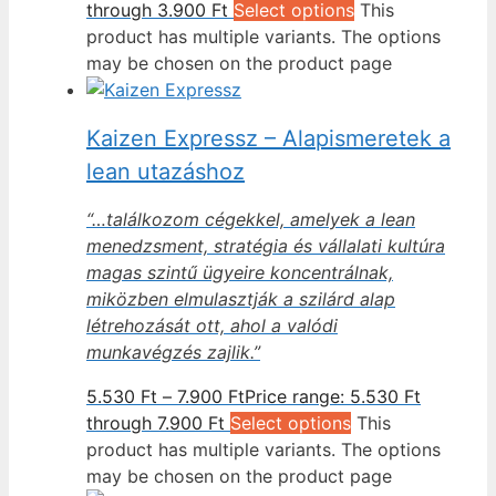
through 3.900 Ft
Select options
This
product has multiple variants. The options
may be chosen on the product page
Kaizen Expressz – Alapismeretek a
lean utazáshoz
“…találkozom cégekkel, amelyek a lean
menedzsment, stratégia és vállalati kultúra
magas szintű ügyeire koncentrálnak,
miközben elmulasztják a szilárd alap
létrehozását ott, ahol a valódi
munkavégzés zajlik.”
5.530
Ft
–
7.900
Ft
Price range: 5.530 Ft
through 7.900 Ft
Select options
This
product has multiple variants. The options
may be chosen on the product page