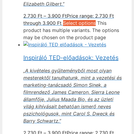
Elizabeth Gilbert.”
2.730
Ft
–
3.900
Ft
Price range: 2.730 Ft
through 3.900 Ft
Select options
This
product has multiple variants. The options
may be chosen on the product page
Inspiráló TED-előadások: Vezetés
„A kivételes gyűjteményből most olyan
mesterektől tanulhatunk, mint a vezetési és
marketing-tanácsadó Simon Sinek, a
filmrendező James Cameron, Sierra Leone
államfője, Julius Maada Bio, és az üzleti
világ kihívásait behatóan ismerő neves
pszichológusok, mint Carol S. Dweck és
Barry Schwartz.”
2.730
Ft
–
3.900
Ft
Price range: 2.730 Ft