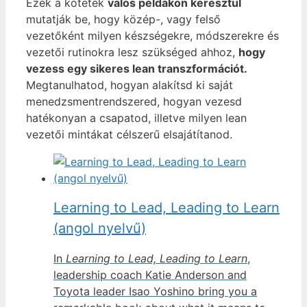
Ezek a kötetek
valós példákon keresztül
mutatják be, hogy közép-, vagy felső
vezetőként milyen készségekre, módszerekre és
vezetői rutinokra lesz szükséged ahhoz,
hogy
vezess egy sikeres lean transzformációt.
Megtanulhatod, hogyan alakítsd ki saját
menedzsmentrendszered, hogyan vezesd
hatékonyan a csapatod, illetve milyen lean
vezetői mintákat célszerű elsajátítanod.
Learning to Lead, Leading to Learn
(angol nyelvű)
In
Learning to Lead, Leading to Learn
,
leadership coach Katie Anderson and
Toyota leader Isao Yoshino bring you a