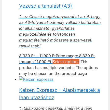
Vezesd a tanulást (A3)
“…az Olvasó megbizonyosodhat arról, hogy
az A3-folyamat bármely vállalati kultúrában
jól alkalmazható, gyakorlatias
megközelítése és folytonosan
megismételhető módszere a szervezeti
tanulásnak.”
8.330
Ft
–
11.900
Ft
Price range: 8.330 Ft
through 11.900 Ft
Select options
This
product has multiple variants. The options
may be chosen on the product page
Kaizen Expressz – Alapismeretek a
lean utazáshoz
“…találkozom cégekkel, amelyek a lean