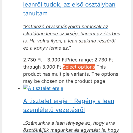
leanről tudok, az első osztályban
tanultam
“Kötelező olvasmányokra nemcsak az
iskolában lenne szükség, hanem az életben
is. Ha volna ilyen, a lean szakma részéről
ez a könyv lenne az.”
2.730
Ft
–
3.900
Ft
Price range: 2.730 Ft
through 3.900 Ft
Select options
This
product has multiple variants. The options
may be chosen on the product page
A tisztelet ereje – Regény a lean
szemléletű vezetésről
„Számunkra a lean lényege az, hogy arra
ösztökéljük magunkat és egymást is, hogy