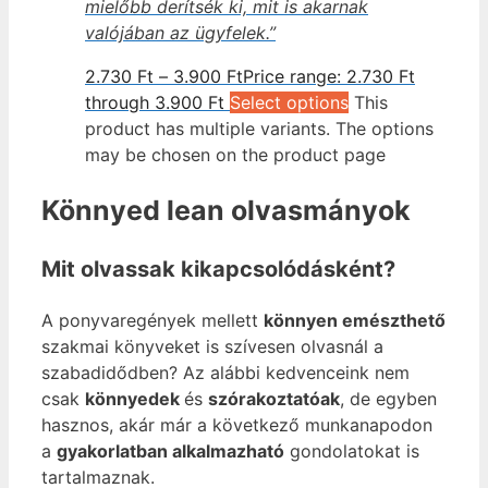
mielőbb derítsék ki, mit is akarnak
valójában az ügyfelek.”
2.730
Ft
–
3.900
Ft
Price range: 2.730 Ft
through 3.900 Ft
Select options
This
product has multiple variants. The options
may be chosen on the product page
Könnyed lean olvasmányok
Mit olvassak kikapcsolódásként?
A ponyvaregények mellett
könnyen emészthető
szakmai könyveket is szívesen olvasnál a
szabadidődben? Az alábbi kedvenceink nem
csak
könnyedek
és
szórakoztatóak
, de egyben
hasznos, akár már a következő munkanapodon
a
gyakorlatban alkalmazható
gondolatokat is
tartalmaznak.