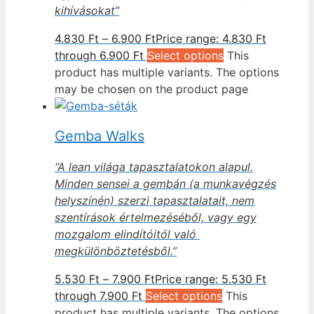
kihívásokat”
4.830
Ft
–
6.900
Ft
Price range: 4.830 Ft
through 6.900 Ft
Select options
This
product has multiple variants. The options
may be chosen on the product page
Gemba Walks
“A lean világa tapasztalatokon alapul.
Minden sensei a gembán (a munkavégzés
helyszínén) szerzi tapasztalatait, nem
szentírások értelmezéséből, vagy egy
mozgalom elindítóitól való
megkülönböztetésből.”
5.530
Ft
–
7.900
Ft
Price range: 5.530 Ft
through 7.900 Ft
Select options
This
product has multiple variants. The options