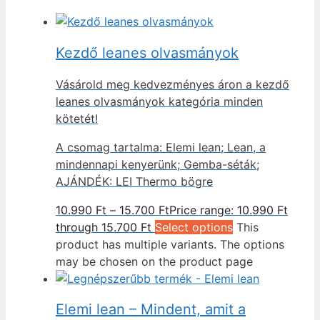
Kezdő leanes olvasmányok
Vásárold meg kedvezményes áron a kezdő
leanes olvasmányok kategória minden
kötetét!
A csomag tartalma: Elemi lean; Lean, a
mindennapi kenyerünk; Gemba-séták;
AJÁNDÉK: LEI Thermo bögre
10.990
Ft
–
15.700
Ft
Price range: 10.990 Ft
through 15.700 Ft
Select options
This
product has multiple variants. The options
may be chosen on the product page
Elemi lean – Mindent, amit a