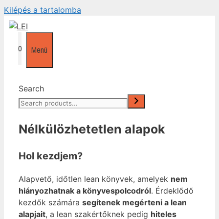
Kilépés a tartalomba
0
Menü
Search
Nélkülözhetetlen alapok
Hol kezdjem?
Alapvető, időtlen lean könyvek, amelyek
nem
hiányozhatnak a könyvespolcodról
. Érdeklődő
kezdők számára
segítenek megérteni a lean
alapjait
, a lean szakértőknek pedig
hiteles