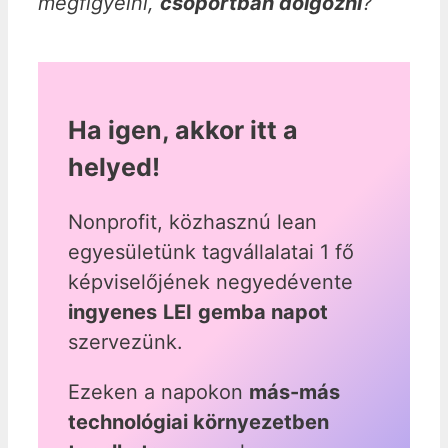
megfigyelni,
csoportban dolgozni
?
Ha igen, akkor itt a
helyed!
Nonprofit, közhasznú lean
egyesületünk tagvállalatai 1 fő
képviselőjének negyedévente
ingyenes
LEI
gemba napot
szervezünk.
Ezeken a napokon
más-más
technológiai környezetben