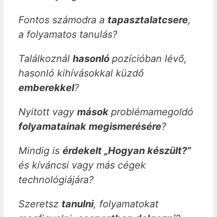
Fontos számodra a
tapasztalatcsere
,
a folyamatos tanulás?
Találkoznál
hasonló
pozícióban lévő,
hasonló kihívásokkal küzdő
emberekkel
?
Nyitott vagy
mások
problémamegoldó
folyamatainak megismerésére
?
Mindig is
érdekelt „Hogyan készült?”
és kíváncsi vagy más cégek
technológiájára?
Szeretsz
tanulni
, folyamatokat