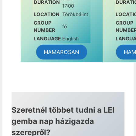
DURATION
DURATI
17:00
LOCATION
Törökbálint
LOCATI
GROUP
GROUP
fő
NUMBER
NUMBE
LANGUAGE
English
LANGU
H
AMAROSAN
H
AM
Szeretnél többet tudni a LEI
gemba nap házigazda
szerepről?