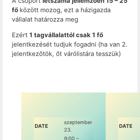
A csoport
létszáma jellemzően 15 – 25
fő
között mozog, ezt a házigazda
vállalat határozza meg
Ezért
1 tagvállalattól csak 1 fő
jelentkezését tudjuk fogadni (ha van 2.
jelentkezőtök, őt várólistára tesszük)
szeptember
DATE
DATE
23.
9:00 –