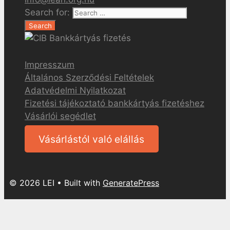
Search for:
Impresszum
Általános Szerződési Feltételek
Adatvédelmi Nyilatkozat
Fizetési tájékoztató bankkártyás fizetéshez
Vásárlói segédlet
Vásárlástól való elállás
© 2026 LEI
• Built with
GeneratePress