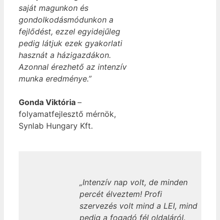
saját magunkon és
gondolkodásmódunkon a
fejlődést, ezzel egyidejűleg
pedig látjuk ezek gyakorlati
hasznát a házigazdákon.
Azonnal érezhető az intenzív
munka eredménye.”
Gonda Viktória
–
folyamatfejlesztő mérnök,
Synlab Hungary Kft.
„Intenzív nap volt, de minden
percét élveztem! Profi
szervezés volt mind a LEI, mind
pedig a fogadó fél oldaláról.