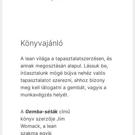
Könyvajánló
A lean világa a tapasztalatszerzésen, és
annak megosztásán alapul. Lássuk be,
íróasztalunk mögé bújva nehéz valós
tapasztalatot szerezni, ahhoz bizony
meg kell látogatni a gembát, vagyis a
munkavégzés helyét.
A
Gemba-séták
című
könyv szerzője Jim
Womack, a lean
szakma egyik