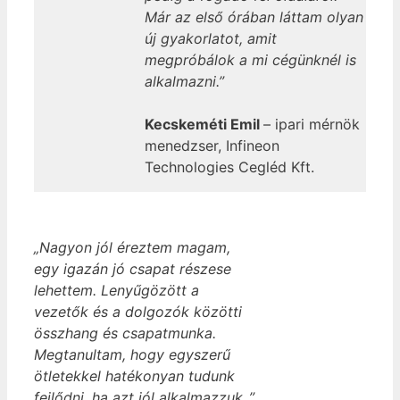
Már az első órában láttam olyan
új gyakorlatot, amit
megpróbálok a mi cégünknél is
alkalmazni.”
Kecskeméti Emil
– ipari mérnök
menedzser, Infineon
Technologies Cegléd Kft.
„Nagyon jól éreztem magam,
egy igazán jó csapat részese
lehettem. Lenyűgözött a
vezetők és a dolgozók közötti
összhang és csapatmunka.
Megtanultam, hogy egyszerű
ötletekkel hatékonyan tudunk
fejlődni, ha azt jól alkalmazzuk..”