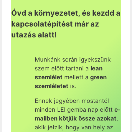
Óvd a környezetet, és kezdd a
kapcsolatépítést már az
utazás alatt!
Munkánk során igyekszünk
szem előtt tartani a
lean
szemlélet
mellett a
green
szemléletet
is.
Ennek jegyében mostantól
minden LEI gemba nap előtt
e-
mailben kötjük össze azokat
,
akik jelzik, hogy van hely az