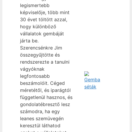
legismertebb
képviselője, több mint
30 évet töltött azzal,
hogy különböző
vállalatok gembáját
járta be.
Szerencsénkre Jim
összegyűjtötte és
rendszerezte a tanulni
vágyóknak
legfontosabb
beszámolóit. Céged
méretétől, és iparágtól
függetlenül hasznos, és
gondolatébresztő lesz
számodra, ha egy
leanes szemüvegén
keresztül láthatod