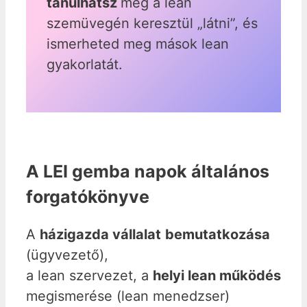
tanulhatsz
meg a lean
szemüvegén keresztül „látni”, és
ismerheted meg mások lean
gyakorlatát.
A LEI gemba napok általános
forgatókönyve
A
házigazda vállalat
bemutatkozása
(ügyvezető),
a lean szervezet, a
helyi lean működés
megismerése (lean menedzser)