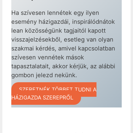
Ha szívesen lennétek egy ilyen
esemény házigazdái, inspirálódnátok
lean közösségünk tagjaitól kapott
visszajelzésekből, esetleg van olyan
szakmai kérdés, amivel kapcsolatban
szívesen vennétek mások
tapasztalatait, akkor kérjük, az alábbi
gombon jelezd nekünk.
SZERETNÉK TÖBBET TUDNI A
HÁZIGAZDA SZEREPRŐL