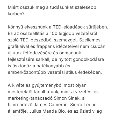
Miért osszuk meg a tudásunkat szélesebb
körben?
Könnyű elvesznünk a TED-előadások sűrűjében.
Ez az összeállítás a 100 legjobb vezetésről
szóló TED-beszédből szemezget. Szellemes
grafikáival és frappáns idézeteivel nem csupán
új utak felfedezésére és önmagunk
fejlesztésére sarkall, de nyitott gondolkodásra
is ösztönöz a hatékonyabb és
emberközpontúbb vezetési stílus érdekében.
A kivételes gyűjteményből most olyan
mesterektől tanulhatunk, mint a vezetési és
marketing-tanácsadó Simon Sinek, a
filmrendező James Cameron, Sierra Leone
államfője, Julius Maada Bio, és az üzleti világ