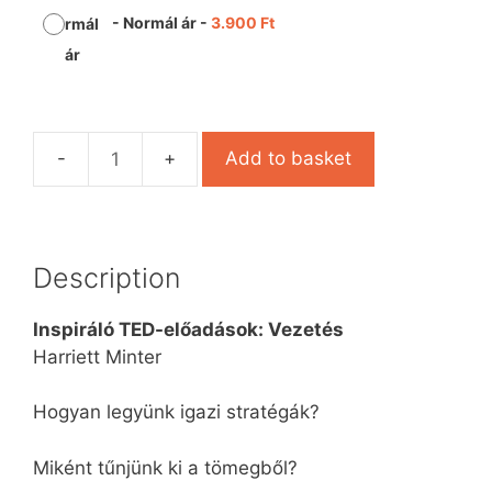
-
Normál ár
-
3.900
Ft
Add to basket
Description
Inspiráló TED-előadások: Vezetés
Harriett Minter
Hogyan legyünk igazi stratégák?
Miként tűnjünk ki a tömegből?