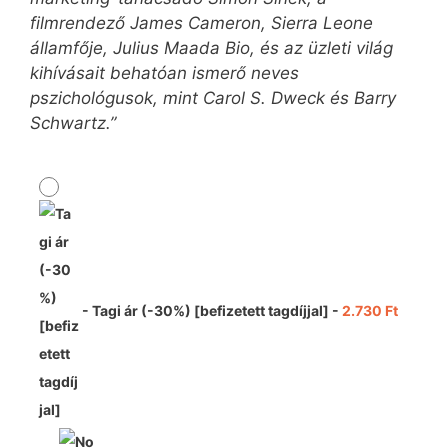
filmrendező James Cameron, Sierra Leone
államfője, Julius Maada Bio, és az üzleti világ
kihívásait behatóan ismerő neves
pszichológusok, mint Carol S. Dweck és Barry
Schwartz.”
-
Tagi ár (-30%) [befizetett tagdíjjal]
-
2.730
Ft