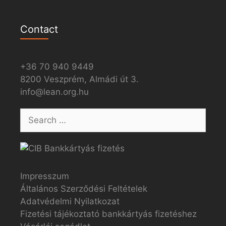
Contact
+36 70 940 9449
8200 Veszprém, Almádi út 3.
info@lean.org.hu
Impresszum
Általános Szerződési Feltételek
Adatvédelmi Nyilatkozat
Fizetési tájékoztató bankkártyás fizetéshez