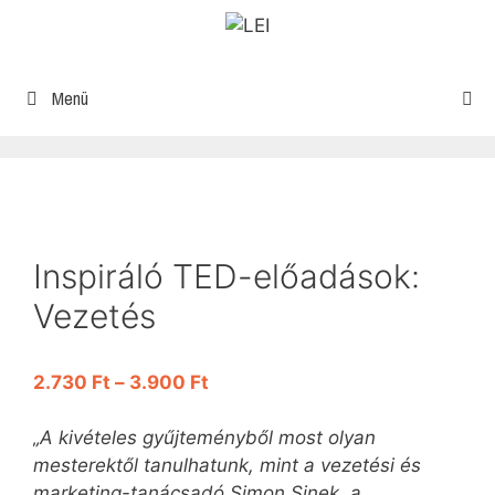
Menü
Inspiráló TED-előadások:
Vezetés
2.730
Ft
–
3.900
Ft
„A kivételes gyűjteményből most olyan
mesterektől tanulhatunk, mint a vezetési és
marketing-tanácsadó Simon Sinek, a