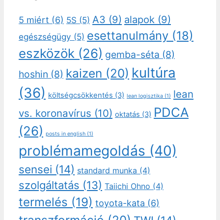
A3
(9)
alapok
(9)
5 miért
(6)
5S
(5)
esettanulmány
(18)
egészségügy
(5)
eszközök
(26)
gemba-séta
(8)
kultúra
kaizen
(20)
hoshin
(8)
(36)
lean
költségcsökkentés
(3)
lean logisztika
(1)
PDCA
vs. koronavírus
(10)
oktatás
(3)
(26)
posts in english
(1)
problémamegoldás
(40)
sensei
(14)
standard munka
(4)
szolgáltatás
(13)
Taiichi Ohno
(4)
termelés
(19)
toyota-kata
(6)