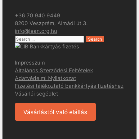
+36 70 940 9449
8200 Veszprém, Almádi út 3.
info@lean.org.hu
Search
for:
Impresszum
Általános Szerződési Feltételek
Adatvédelmi Nyilatkozat
Fizetési tájékoztató bankkártyás fizetéshez
Vásárlói segédlet
Vásárlástól való elállás