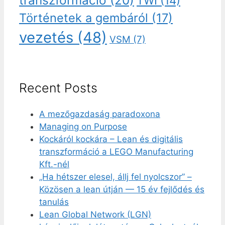
transzformáció
(20)
TWI
(14)
Történetek a gembáról
(17)
vezetés
(48)
VSM
(7)
Recent Posts
A mezőgazdaság paradoxona
Managing on Purpose
Kockáról kockára – Lean és digitális
transzformáció a LEGO Manufacturing
Kft.-nél
„Ha hétszer elesel, állj fel nyolcszor” –
Közösen a lean útján — 15 év fejlődés és
tanulás
Lean Global Network (LGN)