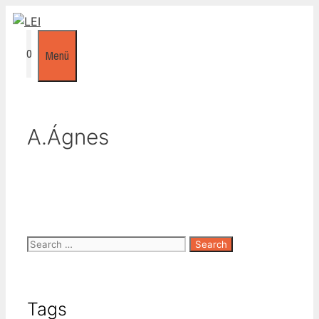
Kilépés
a
tartalomba
0
Menü
A.Ágnes
Search
for:
Tags