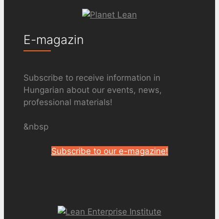
E-magazin
Subscribe to receive information in
Hungarian about our events, news,
professional materials!
&nbsp
Subscribe to our e-magazine!