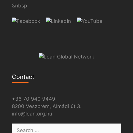
&nbsp
Contact
+36 70 940 9449
8200 Veszprém, Almádi út 3.
info@lean.org.hu