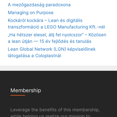
A mezőgazdaság paradoxona
Managing on Purpose
Kockáról kockára – Lean és digitális
transzformáció a LEGO Manufacturing Kft.-nél
„Ha hétszer elesel, állj fel nyolcszor” – Közösen
a lean útján — 15 év fejlődés és tanulás
Lean Global Network (LGN) képviselőinek
látogatása a Coloplastnál
Membership
Leverage the benefits of this membership,
while helping us realize our mission to