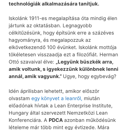
technológiák alkalmazására tanítjuk.
Iskolánk 1911-es megalapítása óta mindig élen
jártunk az oktatásban. Legnagyobb
célkitűzésünk, hogy építsünk erre a százéves
hagyományra, és megalapozzuk az
elkövetkezendő 100 évünket. Iskolánk mottója
tökéletesen visszaadja ezt a filozófiát. Herman
Ottó szavaival élve:
„Legyünk büszkék arra,
amik voltunk, s igyekezzünk különbnek lenni
annál, amik vagyunk.”
Ugye, hogy egybevág?
Idén áprilisban lehetett, amikor először
olvastam
egy könyvet a leanről,
miután
előadónak hívtak a Lean Enterprise Institute,
Hungary által szervezett Nemzetközi Lean
Konferenciára. A
PDCA
azonban működésünk
lételeme már több mint egy évtizede. Mára