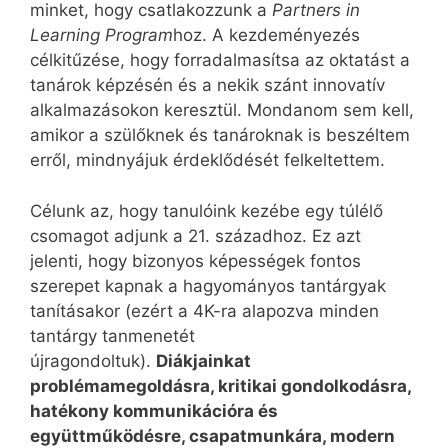
minket, hogy csatlakozzunk a
Partners in
Learning Program
hoz. A kezdeményezés
célkitűzése, hogy forradalmasítsa az oktatást a
tanárok képzésén és a nekik szánt innovatív
alkalmazásokon keresztül. Mondanom sem kell,
amikor a szülőknek és tanároknak is beszéltem
erről, mindnyájuk érdeklődését felkeltettem.
Célunk az, hogy tanulóink kezébe egy túlélő
csomagot adjunk a 21. századhoz. Ez azt
jelenti, hogy bizonyos képességek fontos
szerepet kapnak a hagyományos tantárgyak
tanításakor (ezért a 4K-ra alapozva minden
tantárgy tanmenetét
újragondoltuk).
Diákjainkat
problémamegoldásra, kritikai gondolkodásra,
hatékony kommunikációra és
együttműködésre, csapatmunkára, modern