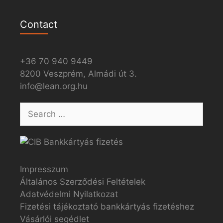
Contact
+36 70 940 9449
8200 Veszprém, Almádi út 3.
info@lean.org.hu
Impresszum
Általános Szerződési Feltételek
Adatvédelmi Nyilatkozat
Fizetési tájékoztató bankkártyás fizetéshez
Vásárlói segédlet