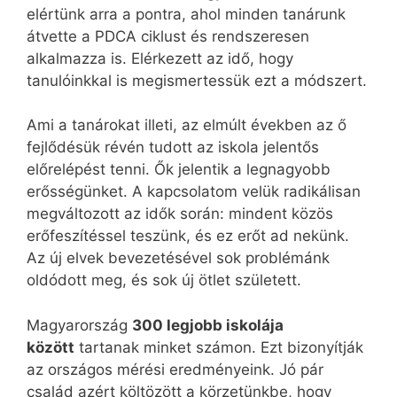
elértünk arra a pontra, ahol minden tanárunk
átvette a PDCA ciklust és rendszeresen
alkalmazza is. Elérkezett az idő, hogy
tanulóinkkal is megismertessük ezt a módszert.
Ami a tanárokat illeti, az elmúlt években az ő
fejlődésük révén tudott az iskola jelentős
előrelépést tenni. Ők jelentik a legnagyobb
erősségünket. A kapcsolatom velük radikálisan
megváltozott az idők során: mindent közös
erőfeszítéssel teszünk, és ez erőt ad nekünk.
Az új elvek bevezetésével sok problémánk
oldódott meg, és sok új ötlet született.
Magyarország
300 legjobb iskolája
között
tartanak minket számon. Ezt bizonyítják
az országos mérési eredményeink. Jó pár
család azért költözött a körzetünkbe, hogy