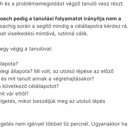
ch és a problémamegoldást végző tanuló vesz részt.
 coach pedig a tanulási folyamatot irányítja nem a
oachig során a segítő mindig a célállapotra kérdez rá.
at viselkedési mintává, rutinná válik.
gy végig a tanulóval:
llapota?
nlegi állapota? Mi volt, az utolsó lépése az előző
 és mit tanult annak a végrehajtásakor?
a következő célállapotot?
it vár ettől?
lgetés, mikor beszéljük meg az utolsó lépés
getés nem igényel többet tíz percnél. Ugyanakkor ha