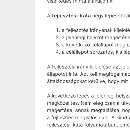
viselkedés minta alakuljon ki.
A
fejlesztési-kata
négy lépésből ál
a fejlesztés irányának kijelöl
a jelenlegi helyzet megértés
a következő célállapot megh
a célállapot sorozatos, kis 
A fejlesztési irány kijelölése azt j
állapotot ír le. Azt kell megfogal
általánosságokat kerülve, hogy mit 
A következő lépés a jelenlegi helyz
megközelítés. Nem elég csak a távol
megértése, annak megtalálása, hogy
a fejlesztés megvalósuljon. A kiin
fejlesztési-kata folyamatában, e nél