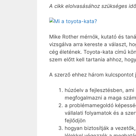
A cikk elolvasásához szükséges idő
Mike Rother mérnök, kutató és ta
vizsgálva arra kereste a választ, h
cég életének. Toyota-kata című kön
szem előtt kell tartania ahhoz, hog
A szerző ehhez három kulcspontot j
húzóelv a fejlesztésben, ami 
megfogalmazni a maga szám
a problémamegoldó képesség 
vállalati folyamatok és a s
fejlődjön
hogyan biztosítják a vezetők
lélekkel végezzék a meghatár