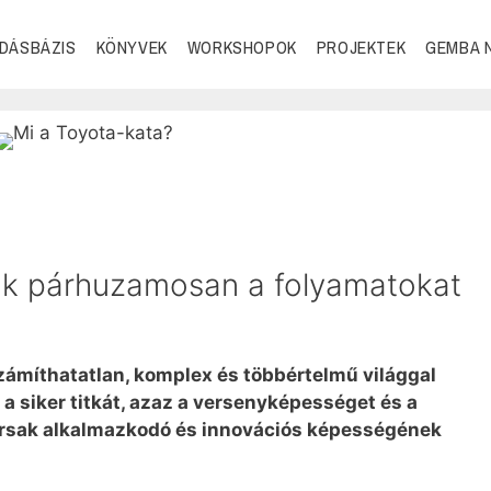
DÁSBÁZIS
KÖNYVEK
WORKSHOPOK
PROJEKTEK
GEMBA 
ük párhuzamosan a folyamatokat
zámíthatatlan, komplex és többértelmű világgal
a siker titkát, azaz a versenyképességet és a
társak alkalmazkodó és innovációs képességének