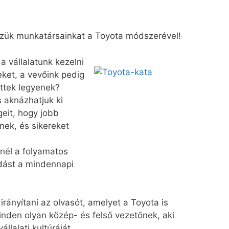
sszük munkatársainkat a Toyota módszerével!
 a vállalatunk kezelni
eket, a vevőink pedig
ttek legyenek?
s aknázhatjuk ki
eit, hogy jobb
nek, és sikereket
nél a folyamatos
dást a mindennapi
irányítani az olvasót, amelyet a Toyota is
inden olyan közép- és felső vezetőnek, aki
llalati kultúráját.