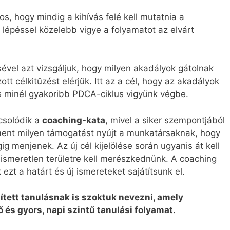
s, hogy mindig a kihívás felé kell mutatnia a
épéssel közelebb vigye a folyamatot az elvárt
ével azt vizsgáljuk, hogy milyen akadályok gátolnak
 célkitűzést elérjük. Itt az a cél, hogy az akadályok
 minél gyakoribb PDCA-ciklus vigyünk végbe.
csolódik a
coaching-kata
, mivel a siker szempontjából
ent milyen támogatást nyújt a munkatársaknak, hogy
 menjenek. Az új cél kijelölése során ugyanis át kell
 ismeretlen területre kell merészkednünk. A coaching
ezt a határt és új ismereteket sajátítsunk el.
ített tanulásnak is szoktuk nevezni, amely
ő és gyors, napi szintű tanulási folyamat.