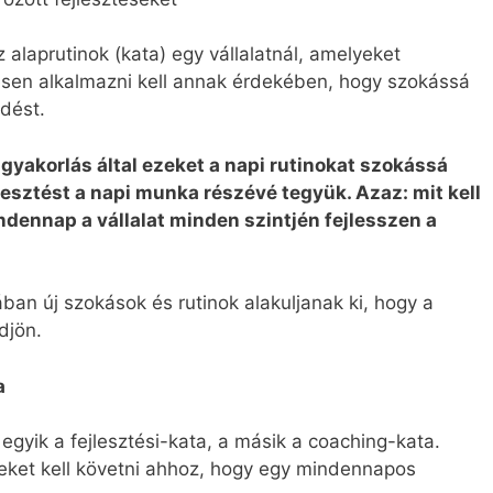
 alaprutinok (kata) egy vállalatnál, amelyeket
sen alkalmazni kell annak érdekében, hogy szokássá
ődést.
 gyakorlás által ezeket a napi rutinokat szokássá
lesztést a napi munka részévé tegyük. Azaz: mit kell
dennap a vállalat minden szintjén fejlesszen a
ában új szokások és rutinok alakuljanak ki, hogy a
djön.
a
 egyik a fejlesztési-kata, a másik a coaching-kata.
ket kell követni ahhoz, hogy egy mindennapos