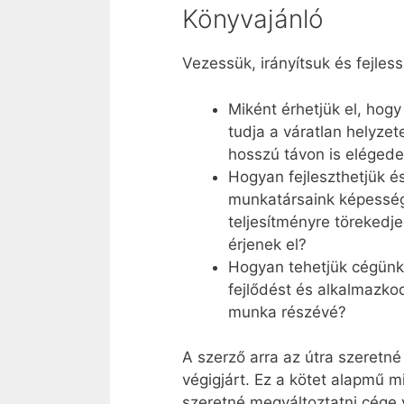
Könyvajánló
Vezessük, irányítsuk és fejle
Miként érhetjük el, hogy
tudja a váratlan helyzet
hosszú távon is elégede
Hogyan fejleszthetjük é
munkatársaink képesség
teljesítményre törekedje
érjenek el?
Hogyan tehetjük cégünk
fejlődést és alkalmazko
munka részévé?
A szerző arra az útra szeretné 
végigjárt. Ez a kötet alapmű m
szeretné megváltoztatni cége vá