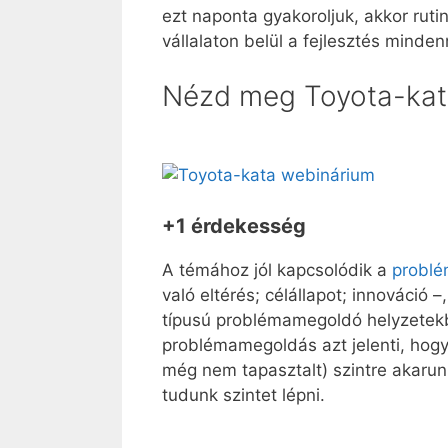
ezt naponta gyakoroljuk, akkor ruti
vállalaton belül a fejlesztés minden
Nézd meg Toyota-kat
+1 érdekesség
A témához jól kapcsolódik a
problé
való eltérés; célállapot; innováció 
típusú problémamegoldó helyzetekb
problémamegoldás azt jelenti, hogy
még nem tapasztalt) szintre akarunk 
tudunk szintet lépni.