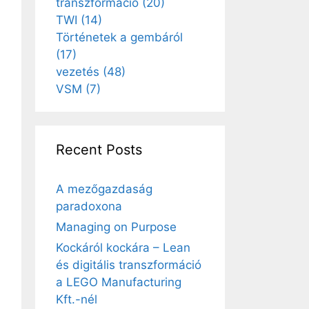
transzformáció
(20)
TWI
(14)
Történetek a gembáról
(17)
vezetés
(48)
VSM
(7)
Recent Posts
A mezőgazdaság
paradoxona
Managing on Purpose
Kockáról kockára – Lean
és digitális transzformáció
a LEGO Manufacturing
Kft.-nél