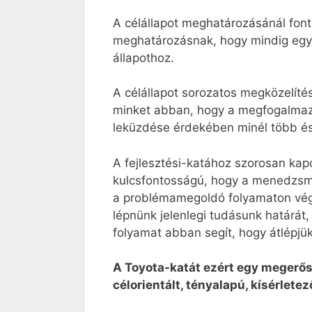
A célállapot meghatározásánál fonto
meghatározásnak, hogy mindig egy l
állapothoz.
A célállapot sorozatos megközelítés
minket abban, hogy a megfogalmazott
leküzdése érdekében minél több és
A fejlesztési-katához szorosan kap
kulcsfontosságú, hogy a menedzsm
a problémamegoldó folyamaton végig
lépnünk jelenlegi tudásunk határát,
folyamat abban segít, hogy átlépjük 
A Toyota-katát ezért egy megerős
célorientált, tényalapú, kísérletez