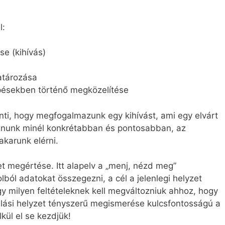
l:
ése (kihívás)
e
atározása
lépésekben történő megközelítése
elenti, hogy megfogalmazunk egy kihívást, ami egy elvárt
maznunk minél konkrétabban és pontosabban, az
akarunk elérni.
et megértése. Itt alapelv a „menj, nézd meg”
ból adatokat összegezni, a cél a jelenlegi helyzet
 milyen feltételeknek kell megváltozniuk ahhoz, hogy
dulási helyzet tényszerű megismerése kulcsfontosságú a
kül el se kezdjük!