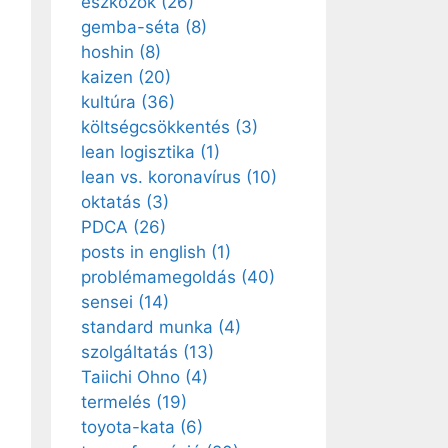
eszközök
(26)
gemba-séta
(8)
hoshin
(8)
kaizen
(20)
kultúra
(36)
költségcsökkentés
(3)
lean logisztika
(1)
lean vs. koronavírus
(10)
oktatás
(3)
PDCA
(26)
posts in english
(1)
problémamegoldás
(40)
sensei
(14)
standard munka
(4)
szolgáltatás
(13)
Taiichi Ohno
(4)
termelés
(19)
toyota-kata
(6)