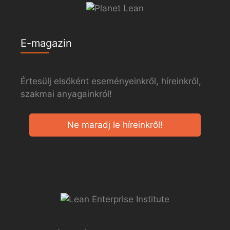
E-magazin
Értesülj elsőként eseményeinkről, híreinkről,
szakmai anyagainkról!
Ne maradj le híreinkről!