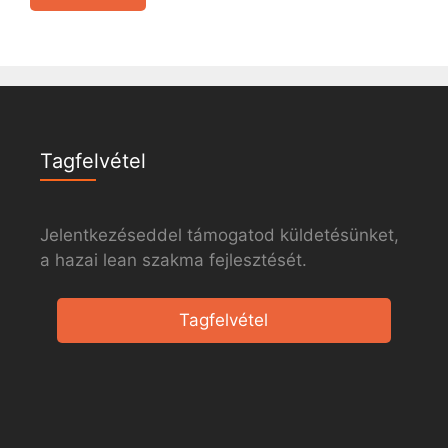
Tagfelvétel
Jelentkezéseddel támogatod küldetésünket,
a hazai lean szakma fejlesztését.
Tagfelvétel