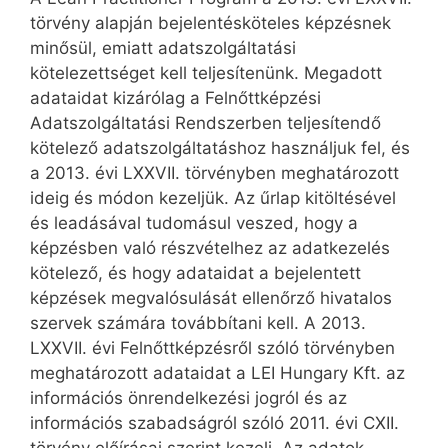
törvény alapján bejelentésköteles képzésnek
minősül, emiatt adatszolgáltatási
kötelezettséget kell teljesítenünk. Megadott
adataidat kizárólag a Felnőttképzési
Adatszolgáltatási Rendszerben teljesítendő
kötelező adatszolgáltatáshoz használjuk fel, és
a 2013. évi LXXVII. törvényben meghatározott
ideig és módon kezeljük. Az űrlap kitöltésével
és leadásával tudomásul veszed, hogy a
képzésben való részvételhez az adatkezelés
kötelező, és hogy adataidat a bejelentett
képzések megvalósulását ellenőrző hivatalos
szervek számára továbbítani kell. A 2013.
LXXVII. évi Felnőttképzésről szóló törvényben
meghatározott adataidat a LEI Hungary Kft. az
információs önrendelkezési jogról és az
információs szabadságról szóló 2011. évi CXII.