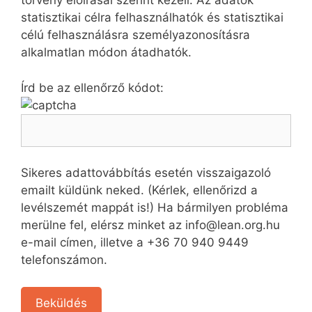
törvény előírásai szerint kezeli. Az adatok
statisztikai célra felhasználhatók és statisztikai
célú felhasználásra személyazonosításra
alkalmatlan módon átadhatók.
Írd be az ellenőrző kódot:
Sikeres adattovábbítás esetén visszaigazoló
emailt küldünk neked. (Kérlek, ellenőrizd a
levélszemét mappát is!) Ha bármilyen probléma
merülne fel, elérsz minket az info@lean.org.hu
e-mail címen, illetve a +36 70 940 9449
telefonszámon.