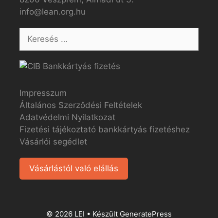
info@lean.org.hu
Impresszum
Általános Szerződési Feltételek
Adatvédelmi Nyilatkozat
Fizetési tájékoztató bankkártyás fizetéshez
Vásárlói segédlet
Vásárlástól való elállás
© 2026 LEI
• Készült
GeneratePress