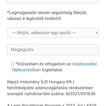
*Legmagasabb iskolai végzettség (Kérjük,
válassz a legördülő listából!)
*Elolvastam és elfogadom az
Adatkezelési
Tájékoztatóban
foglaltakat.
Képző intézmény (LEI Hungary Kft.)
felnőttképzési adatszolgáltatási rendszerben
szereplő nyilvántartási száma: B/2021/001636
A Lean Practitioner Program a 2013. évi LXXVII.