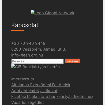
Kapcsolat
+36 70 940 9449
8200 Veszprém, Almádi út 3.
info@lean.org.hu
Keresés:
Impresszum
Általános Szerződési Feltételek
Adatvédelmi Nyilatkozat
Fizetési tájékoztató bankkártyás fizetéshez
Vásárlói segédlet