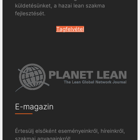
küldetésünket, a hazai lean szakma
fejlesztését.
Tagfelvétel
E-magazin
Értesülj elsőként eseményeinkről, híreinkről,
szakmai anyagainkról!