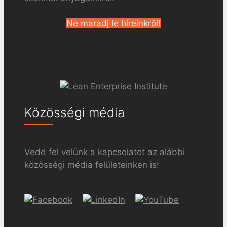
Ne maradj le híreinkről!
Közösségi média
Vedd fel velünk a kapcsolatot az alábbi
közösségi média felületeinken is!