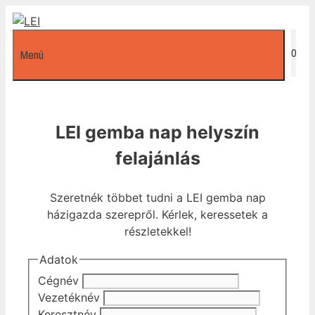
Kilépés
a
tartalomba
0
Menü
LEI gemba nap helyszín
felajánlás
Szeretnék többet tudni a LEI gemba nap
házigazda szerepről. Kérlek, keressetek a
részletekkel!
Adatok
Cégnév
Vezetéknév
Keresztnév