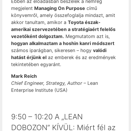
Ebben az előadásban beszélek a nemrég
megjelent
Managing On Purpose
című
könyvemről, amely összefoglalja mindazt, amit
akkor tanultam, amikor a
Toyota észak-
amerikai szervezetében a stratégiaért felelős
vezetőként dolgoztam.
Megmutatom azt is,
hogyan alkalmaztam a hoshin kanri módszert
számos iparágban, sikeresen – hogy
valódi
hatást érjünk el
az emberek és az eredmények
tekintetében egyaránt.
Mark Reich
Chief Engineer, Strategy, Author
– Lean
Enterprise Institute (USA)
9:50 – 10:20 A „LEAN
DOBOZON” KÍVÜL: Miért fél az