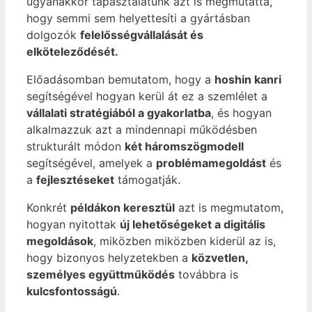
ugyanakkor tapasztalatunk azt is megmutatta,
hogy semmi sem helyettesíti a gyártásban
dolgozók
felelősségvállalását és
elköteleződését.
Előadásomban bemutatom, hogy a
hoshin kanri
segítségével hogyan kerül át ez a szemlélet a
vállalati stratégiából a gyakorlatba
, és hogyan
alkalmazzuk azt a mindennapi működésben
strukturált módon
két háromszögmodell
segítségével, amelyek a
problémamegoldást
és
a
fejlesztéseket
támogatják.
Konkrét
példákon keresztül
azt is megmutatom,
hogyan nyitottak
új lehetőségeket a digitális
megoldások
, miközben miközben kiderül az is,
hogy bizonyos helyzetekben a
közvetlen,
személyes együttműködés
továbbra is
kulcsfontosságú
.