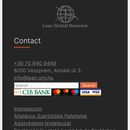
Contact
+36 70 940 9449
8200 Veszprém, Almádi út 3.
info@lean.org.hu
Search
for:
Impresszum
Általános Szerződési Feltételek
Adatvédelmi Nyilatkozat