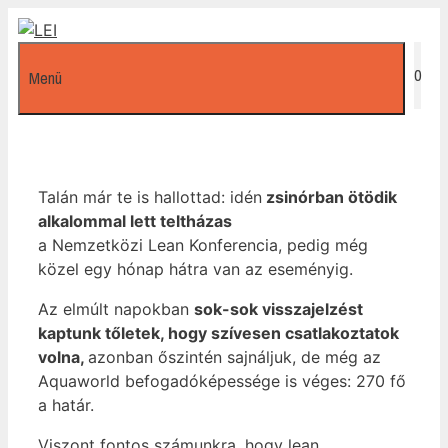
Kilépés
a
tartalomba
0
Menü
Talán már te is hallottad: idén
zsinórban ötödik
alkalommal lett teltházas
a Nemzetközi Lean Konferencia, pedig még
közel egy hónap hátra van az eseményig.
Az elmúlt napokban
sok-sok visszajelzést
kaptunk tőletek, hogy szívesen csatlakoztatok
volna,
azonban őszintén sajnáljuk, de még az
Aquaworld befogadóképessége is véges: 270 fő
a határ.
Viszont fontos számunkra, hogy lean