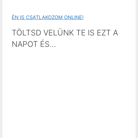
ÉN IS CSATLAKOZOM ONLINE!
TÖLTSD VELÜNK TE IS EZT A
NAPOT ÉS…
…tanulj velünk együtt, akár most indulsz, akár
sokadik bakancsod koptatod a lean úton
…ismerd meg projektjeink, partnereink
legfrissebb tapasztalatait
…tapasztald meg Magyarország legnagyobb
lean közösségének energiáját és
töltsd fel lean akkumulátoraidat a következő
évre