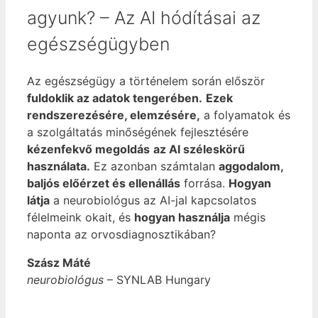
agyunk? – Az AI hódításai az
egészségügyben​​
Az egészségügy a történelem során először
fuldoklik az adatok tengerében.
Ezek
rendszerezésére, elemzésére,
a folyamatok és
a szolgáltatás minőségének fejlesztésére
kézenfekvő megoldás
az AI széleskörű
használata.
Ez azonban számtalan
aggodalom,
baljós előérzet és ellenállás
forrása.
Hogyan
látja
a neurobiológus az AI-jal kapcsolatos
félelmeink okait, és
hogyan használja
mégis
naponta az orvosdiagnosztikában?
Szász Máté
neurobiológus
–
SYNLAB Hungary