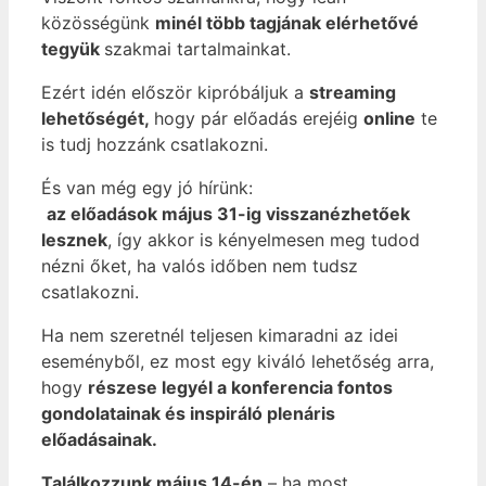
közösségünk
minél több tagjának elérhetővé
tegyük
szakmai tartalmainkat.
Ezért idén először kipróbáljuk a
streaming
lehetőségét,
hogy pár előadás erejéig
online
te
is tudj hozzánk
csatlakozni.
És van még egy jó hírünk:
az előadások május 31-ig visszanézhetőek
lesznek
, így akkor is kényelmesen meg tudod
nézni őket, ha valós időben nem tudsz
csatlakozni.
Ha nem szeretnél teljesen kimaradni az idei
eseményből, ez most egy kiváló lehetőség arra,
hogy
részese legyél a konferencia fontos
gondolatainak és inspiráló plenáris
előadásainak.
Találkozzunk május 14-én
– ha most