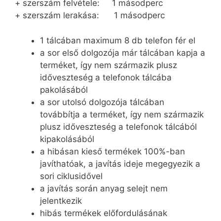
+ szerszám felvétele: 1 másodperc
+ szerszám lerakása: 1 másodperc
1 tálcában maximum 8 db telefon fér el
a sor első dolgozója már tálcában kapja a
terméket, így nem származik plusz
időveszteség a telefonok tálcába
pakolásából
a sor utolsó dolgozója tálcában
továbbítja a terméket, így nem származik
plusz időveszteség a telefonok tálcából
kipakolásából
a hibásan kieső termékek 100%-ban
javíthatóak, a javítás ideje megegyezik a
sori ciklusidővel
a javítás során anyag selejt nem
jelentkezik
hibás termékek előfordulásának