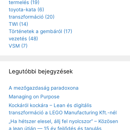
termelés
(19)
toyota-kata
(6)
transzformáció
(20)
TWI
(14)
Történetek a gembáról
(17)
vezetés
(48)
VSM
(7)
Legutóbbi bejegyzések
A mezőgazdaság paradoxona
Managing on Purpose
Kockáról kockára – Lean és digitális
transzformáció a LEGO Manufacturing Kft.-nél
„Ha hétszer elesel, állj fel nyolcszor” – Közösen
a lean útján — 15 év fejlődés és tanulás