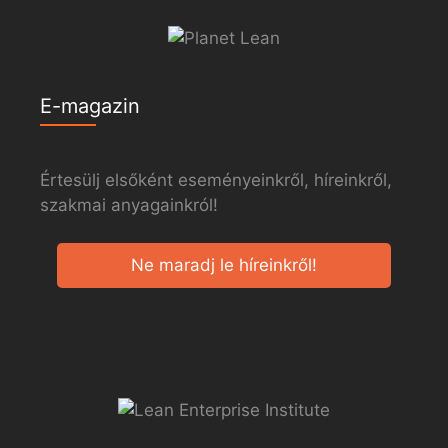
E-magazin
Értesülj elsőként eseményeinkről, híreinkről,
szakmai anyagainkról!
Ne maradj le híreinkről!