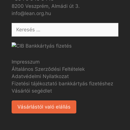
8200 Veszprém, Almádi út 3.
info@lean.org.hu
Impresszum
Általános Szerződési Feltételek
Adatvédelmi Nyilatkozat
Fizetési tájékoztató bankkártyás fizetéshez
Vásárlói segédlet
Vásárlástól való elállás