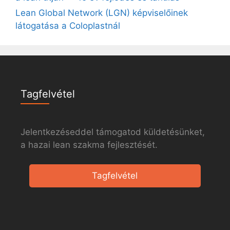
Lean Global Network (LGN) képviselőinek
látogatása a Coloplastnál
Tagfelvétel
Jelentkezéseddel támogatod küldetésünket,
a hazai lean szakma fejlesztését.
Tagfelvétel