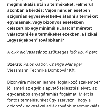
megmunkálás után a termékeket. Felmerül
azonban a kérdés: Vajon minden esetben
szigorúan egyesével kell-e átadni a terméket
egymásnak, vagy bizonyos esetekben
célszerűbb egy minimális „batch” méretet
választani és a termékeket ezekben, a fizikai
„egységekben” továbbítani?
A cikk elolvasásához szükséges idő: kb. 4 perc
Szerző:
Pálos Gábor, Change Manager
Viessmann Technika Dombóvár Kft.
Bizonyára minden leannel foglalkozó szakember
jól ismeri az egyik alapvető fejlesztési elvet, az
egydarabos anyagáramlás fogalmát. Miért is
fontos termelésünket úgy szervezni, hogy a
dolgozók egyesével adják tovább megmunkálás