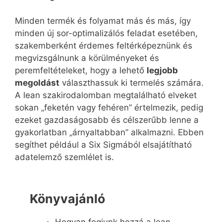
Minden termék és folyamat más és más, így
minden új sor-optimalizálós feladat esetében,
szakemberként érdemes feltérképeznünk és
megvizsgálnunk a körülményeket és
peremfeltételeket, hogy a lehető
legjobb
megoldást
választhassuk ki termelés számára.
A lean szakirodalomban megtalálható elveket
sokan „feketén vagy fehéren” értelmezik, pedig
ezeket gazdaságosabb és célszerűbb lenne a
gyakorlatban „árnyaltabban” alkalmazni. Ebben
segíthet például a Six Sigmából elsajátítható
adatelemző szemlélet is.
Könyvajánló
Hogyan fogjunk hozzá a lean