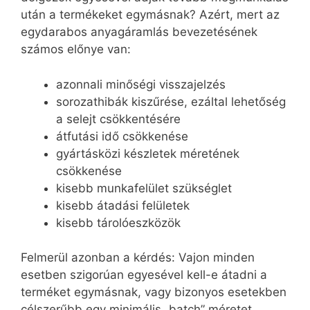
után a termékeket egymásnak? Azért, mert az
egydarabos anyagáramlás bevezetésének
számos előnye van:
azonnali minőségi visszajelzés
sorozathibák kiszűrése, ezáltal lehetőség
a selejt csökkentésére
átfutási idő csökkenése
gyártásközi készletek méretének
csökkenése
kisebb munkafelület szükséglet
kisebb átadási felületek
kisebb tárolóeszközök
Felmerül azonban a kérdés: Vajon minden
esetben szigorúan egyesével kell-e átadni a
terméket egymásnak, vagy bizonyos esetekben
célszerűbb egy minimális „batch” méretet