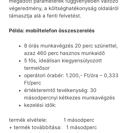
megadott paraméterek függvényében változó
végeredmény, a költséghatékonyság oldaláról
támasztja alá a fenti felvetést.
Példa: mobiltelefon összeszerelés
8 órás munkavégzés 20 perc szünettel,
azaz 460 perc hasznos munkaidő
5 fős, ideálisan kiegyensúlyozott
termelősor
operátori órabér: 1.200,- Ft/óra – 0,333
Ft/perc
értékteremtő tevékenység: 30
másodpercnyi kétkezes munkavégzés
kezelési idők:
termék elvétele: 1 másodperc
+ termék továbbítása: 1 másodperc