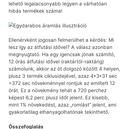
lehető legalacsonyabb legyen a várhatóan
hibás termékek száma!
Ellenérvként jogosan felmerülhet a kérdés: Mi
lesz így az átfutási idővel? A válasz azonban
megnyugtató. Ha egy igencsak jónak számító,
12 órás átfutási idővel (raktártól-raktárig)
számolunk, akkor az öt dolgozó között 4 helyen,
plusz 3 termék ciklusidejével, azaz 4*3*31 sec
=372 sec növekménnyel rontjuk az említett 12
órát. Ez a növekmény tehát a 720 perchez
képest 6,2 perc plusz időt jelent. Ez kisebb,
mint 1% növekedést, azaz „romlást” jelent, ami
gyakorlatilag elhanyagolhatónak tekinthető.
Összefoglalás