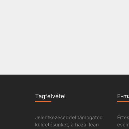
Tagfelvétel
E-m
Jelentkezéseddel támogatod
Értes
küldetésünket, a hazai lean
esemé