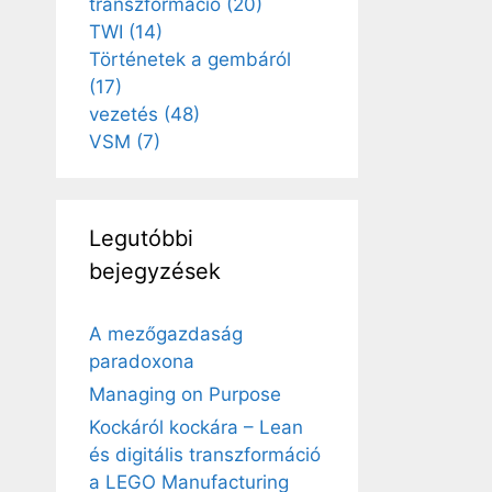
transzformáció
(20)
TWI
(14)
Történetek a gembáról
(17)
vezetés
(48)
VSM
(7)
Legutóbbi
bejegyzések
A mezőgazdaság
paradoxona
Managing on Purpose
Kockáról kockára – Lean
és digitális transzformáció
a LEGO Manufacturing