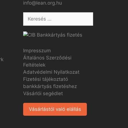
info@lean.org.hu
Impresszum
Általános Szerződési
Feltételek
Adatvédelmi Nyilatkozat
Fizetési tájékoztató
bankkártyás fizetéshez
Vásárlói segédlet
Vásárlástól való elállás