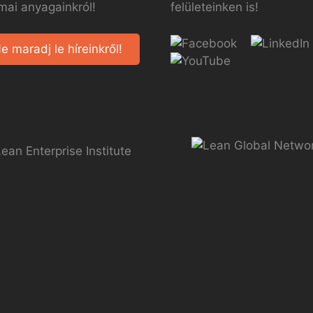
mai anyagainkról!
felületeinken is!
e maradj le híreinkről!