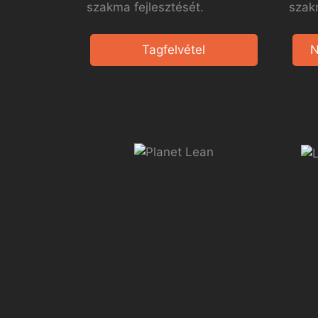
szakma fejlesztését.
szak
Tagfelvétel
N