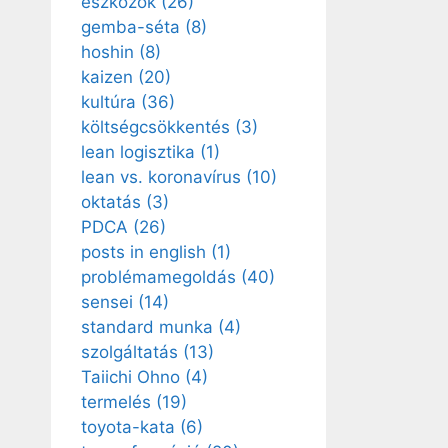
eszközök
(26)
gemba-séta
(8)
hoshin
(8)
kaizen
(20)
kultúra
(36)
költségcsökkentés
(3)
lean logisztika
(1)
lean vs. koronavírus
(10)
oktatás
(3)
PDCA
(26)
posts in english
(1)
problémamegoldás
(40)
sensei
(14)
standard munka
(4)
szolgáltatás
(13)
Taiichi Ohno
(4)
termelés
(19)
toyota-kata
(6)