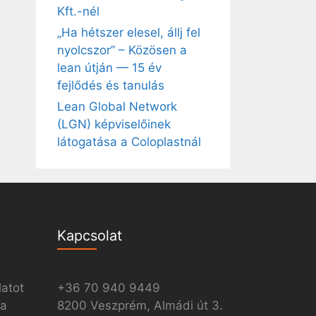
Kft.-nél
„Ha hétszer elesel, állj fel
nyolcszor” – Közösen a
lean útján — 15 év
fejlődés és tanulás
Lean Global Network
(LGN) képviselőinek
látogatása a Coloplastnál
Kapcsolat
latot
+36 70 940 9449
ia
8200 Veszprém, Almádi út 3.