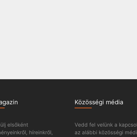
agazin
Közösségi média
ülj elsőként
Vedd fel velünk a kapcso
nyeinkről, híreinkről,
az alábbi közösségi méd