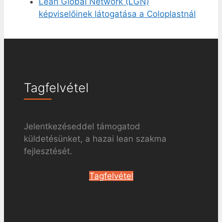
Lean Global Network (LGN)
képviselőinek látogatása a Coloplastnál
Tagfelvétel
Jelentkezéseddel támogatod
küldetésünket, a hazai lean szakma
fejlesztését.
Tagfelvétel