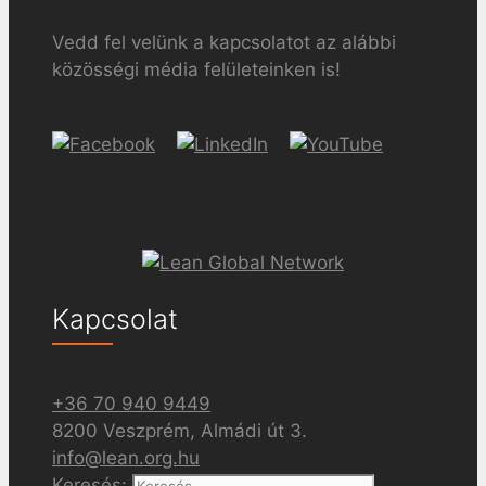
Vedd fel velünk a kapcsolatot az alábbi
közösségi média felületeinken is!
Kapcsolat
+36 70 940 9449
8200 Veszprém, Almádi út 3.
info@lean.org.hu
Keresés: