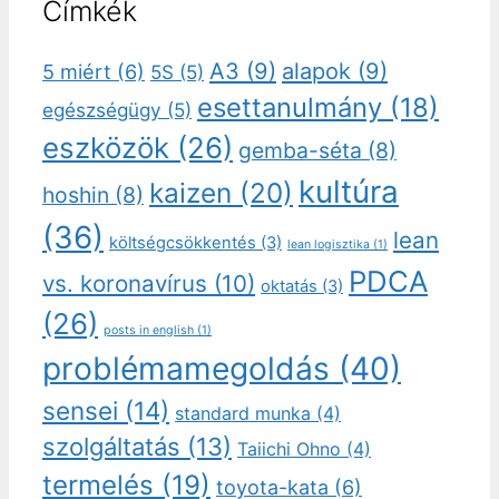
Címkék
A3
(9)
alapok
(9)
5 miért
(6)
5S
(5)
esettanulmány
(18)
egészségügy
(5)
eszközök
(26)
gemba-séta
(8)
kultúra
kaizen
(20)
hoshin
(8)
(36)
lean
költségcsökkentés
(3)
lean logisztika
(1)
PDCA
vs. koronavírus
(10)
oktatás
(3)
(26)
posts in english
(1)
problémamegoldás
(40)
sensei
(14)
standard munka
(4)
szolgáltatás
(13)
Taiichi Ohno
(4)
termelés
(19)
toyota-kata
(6)