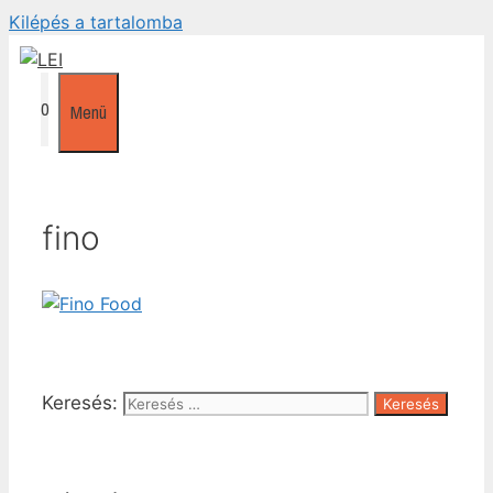
Kilépés a tartalomba
0
Menü
fino
Keresés: