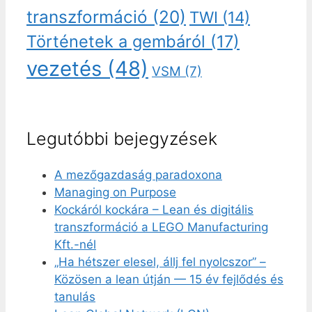
transzformáció
(20)
TWI
(14)
Történetek a gembáról
(17)
vezetés
(48)
VSM
(7)
Legutóbbi bejegyzések
A mezőgazdaság paradoxona
Managing on Purpose
Kockáról kockára – Lean és digitális
transzformáció a LEGO Manufacturing
Kft.-nél
„Ha hétszer elesel, állj fel nyolcszor” –
Közösen a lean útján — 15 év fejlődés és
tanulás