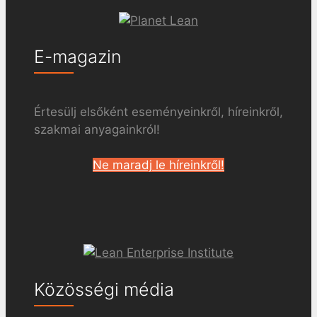
E-magazin
Értesülj elsőként eseményeinkről, híreinkről,
szakmai anyagainkról!
Ne maradj le híreinkről!
Közösségi média