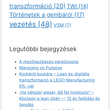
transzformáció
(20)
TWI
(14)
Történetek a gembáról
(17)
vezetés
(48)
VSM
(7)
Legutóbbi bejegyzések
A mezőgazdaság paradoxona
Managing on Purpose
Kockáról kockára – Lean és digitális
transzformáció a LEGO Manufacturing
Kft.-nél
„Ha hétszer elesel, állj fel nyolcszor” –
Közösen a lean útján — 15 év fejlődés és
tanulás