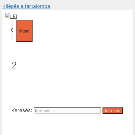
Kilépés a tartalomba
0
Menü
2
Keresés: