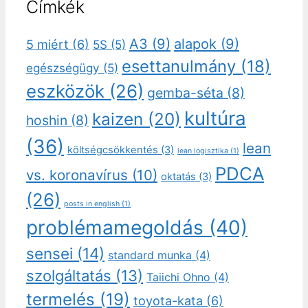
Címkék
A3
(9)
alapok
(9)
5 miért
(6)
5S
(5)
esettanulmány
(18)
egészségügy
(5)
eszközök
(26)
gemba-séta
(8)
kultúra
kaizen
(20)
hoshin
(8)
(36)
lean
költségcsökkentés
(3)
lean logisztika
(1)
PDCA
vs. koronavírus
(10)
oktatás
(3)
(26)
posts in english
(1)
problémamegoldás
(40)
sensei
(14)
standard munka
(4)
szolgáltatás
(13)
Taiichi Ohno
(4)
termelés
(19)
toyota-kata
(6)