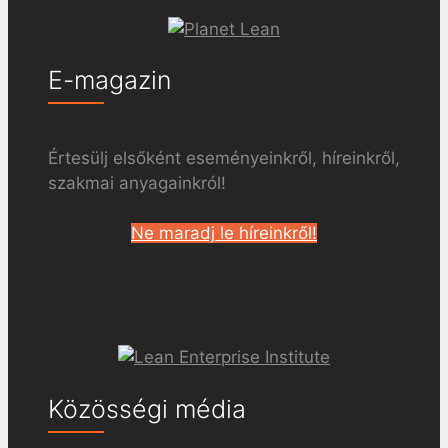
E-magazin
Értesülj elsőként eseményeinkről, híreinkről,
szakmai anyagainkról!
Ne maradj le híreinkről!
Közösségi média