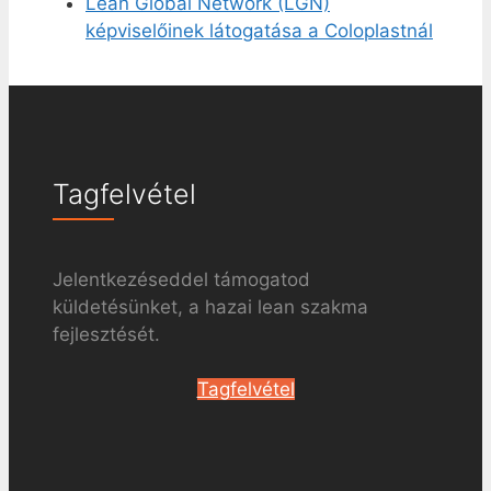
Lean Global Network (LGN)
képviselőinek látogatása a Coloplastnál
Tagfelvétel
Jelentkezéseddel támogatod
küldetésünket, a hazai lean szakma
fejlesztését.
Tagfelvétel