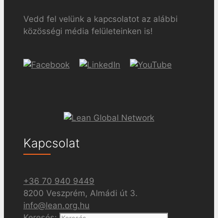
Vedd fel velünk a kapcsolatot az alábbi
közösségi média felületeinken is!
Kapcsolat
+36 70 940 9449
8200 Veszprém, Almádi út 3.
info@lean.org.hu
Keresés: