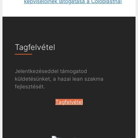
képviselőinek látogatása a Coloplastnál
Tagfelvétel
Jelentkezéseddel támogatod
küldetésünket, a hazai lean szakma
fejlesztését.
Tagfelvétel