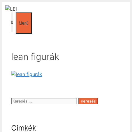
Kilépés
a
tartalomba
0
Menü
lean figurák
Keresés:
Címkék