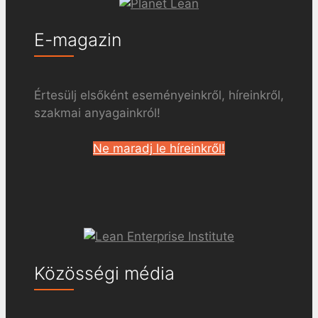
E-magazin
Értesülj elsőként eseményeinkről, híreinkről,
szakmai anyagainkról!
Ne maradj le híreinkről!
Közösségi média