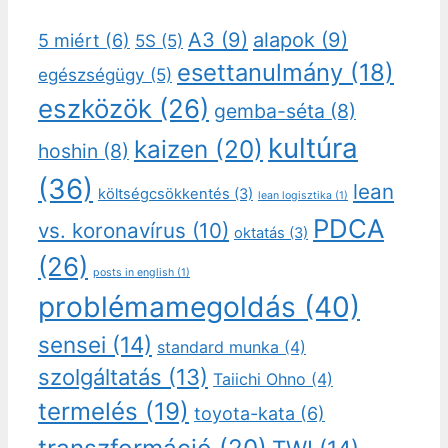
A3
(9)
alapok
(9)
5 miért
(6)
5S
(5)
esettanulmány
(18)
egészségügy
(5)
eszközök
(26)
gemba-séta
(8)
kultúra
kaizen
(20)
hoshin
(8)
(36)
lean
költségcsökkentés
(3)
lean logisztika
(1)
PDCA
vs. koronavírus
(10)
oktatás
(3)
(26)
posts in english
(1)
problémamegoldás
(40)
sensei
(14)
standard munka
(4)
szolgáltatás
(13)
Taiichi Ohno
(4)
termelés
(19)
toyota-kata
(6)