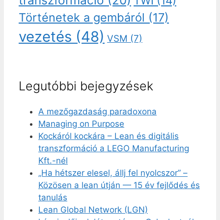
transzformáció
(20)
TWI
(14)
Történetek a gembáról
(17)
vezetés
(48)
VSM
(7)
Legutóbbi bejegyzések
A mezőgazdaság paradoxona
Managing on Purpose
Kockáról kockára – Lean és digitális
transzformáció a LEGO Manufacturing
Kft.-nél
„Ha hétszer elesel, állj fel nyolcszor” –
Közösen a lean útján — 15 év fejlődés és
tanulás
Lean Global Network (LGN)