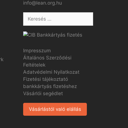
info@lean.org.hu
Impresszum
Általános Szerződési
Feltételek
Adatvédelmi Nyilatkozat
Fizetési tájékoztató
bankkártyás fizetéshez
Vásárlói segédlet
Vásárlástól való elállás