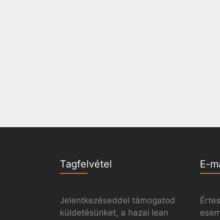
Tagfelvétel
E-m
Jelentkezéseddel támogatod
Értes
küldetésünket, a hazai lean
esemé