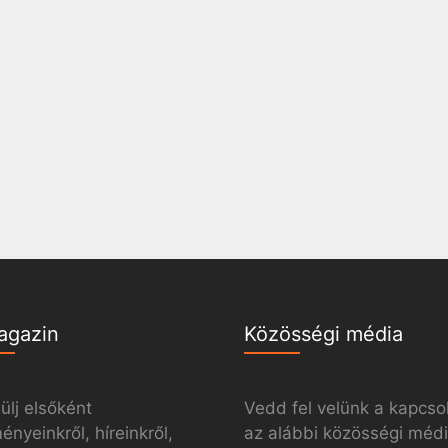
agazin
Közösségi média
ülj elsőként
Vedd fel velünk a kapcso
nyeinkről, híreinkről,
az alábbi közösségi méd