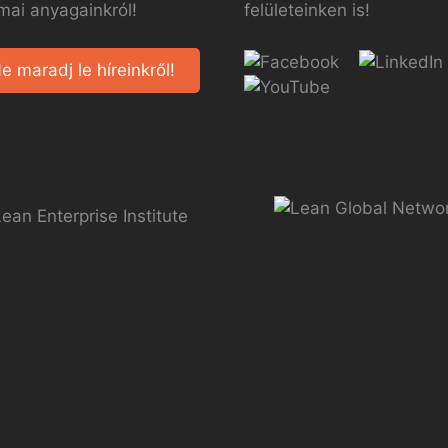
mai anyagainkról!
felületeinken is!
e maradj le híreinkről!