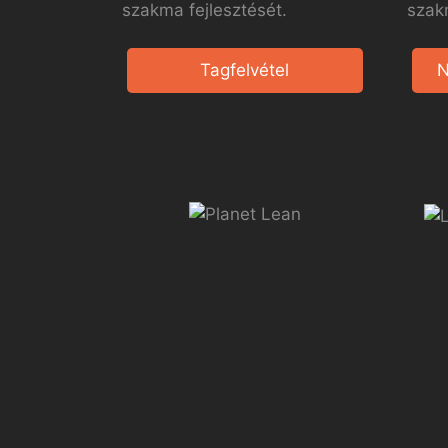
szakma fejlesztését.
szak
Tagfelvétel
N