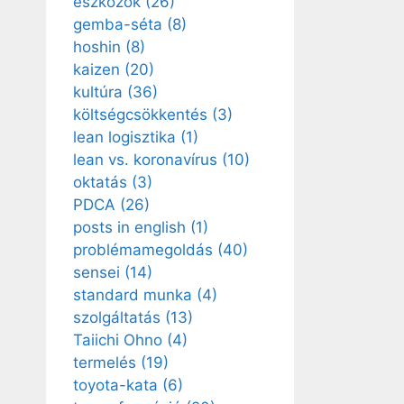
eszközök
(26)
gemba-séta
(8)
hoshin
(8)
kaizen
(20)
kultúra
(36)
költségcsökkentés
(3)
lean logisztika
(1)
lean vs. koronavírus
(10)
oktatás
(3)
PDCA
(26)
posts in english
(1)
problémamegoldás
(40)
sensei
(14)
standard munka
(4)
szolgáltatás
(13)
Taiichi Ohno
(4)
termelés
(19)
toyota-kata
(6)