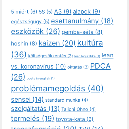
A3
(9)
alapok
(9)
5 miért
(6)
5S
(5)
esettanulmány
(18)
egészségügy
(5)
eszközök
(26)
gemba-séta
(8)
kultúra
kaizen
(20)
hoshin
(8)
(36)
lean
költségcsökkentés
(3)
lean logisztika
(1)
PDCA
vs. koronavírus
(10)
oktatás
(3)
(26)
posts in english
(1)
problémamegoldás
(40)
sensei
(14)
standard munka
(4)
szolgáltatás
(13)
Taiichi Ohno
(4)
termelés
(19)
toyota-kata
(6)