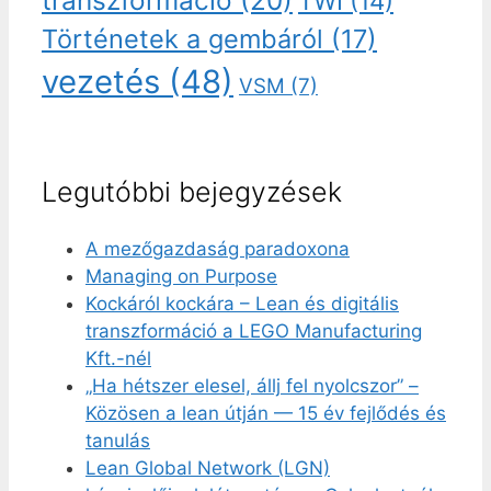
transzformáció
(20)
TWI
(14)
Történetek a gembáról
(17)
vezetés
(48)
VSM
(7)
Legutóbbi bejegyzések
A mezőgazdaság paradoxona
Managing on Purpose
Kockáról kockára – Lean és digitális
transzformáció a LEGO Manufacturing
Kft.-nél
„Ha hétszer elesel, állj fel nyolcszor” –
Közösen a lean útján — 15 év fejlődés és
tanulás
Lean Global Network (LGN)