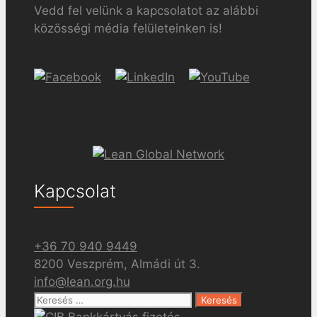
Vedd fel velünk a kapcsolatot az alábbi
közösségi média felületeinken is!
Kapcsolat
+36 70 940 9449
8200 Veszprém, Almádi út 3.
info@lean.org.hu
Keresés: