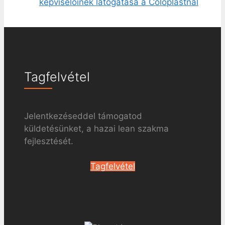
képviselőinek látogatása a Coloplastnál
Tagfelvétel
Jelentkezéseddel támogatod
küldetésünket, a hazai lean szakma
fejlesztését.
Tagfelvétel