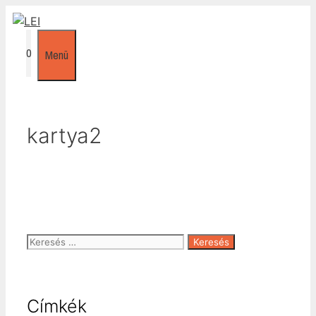
Kilépés
a
tartalomba
0
Menü
kartya2
Keresés:
Címkék