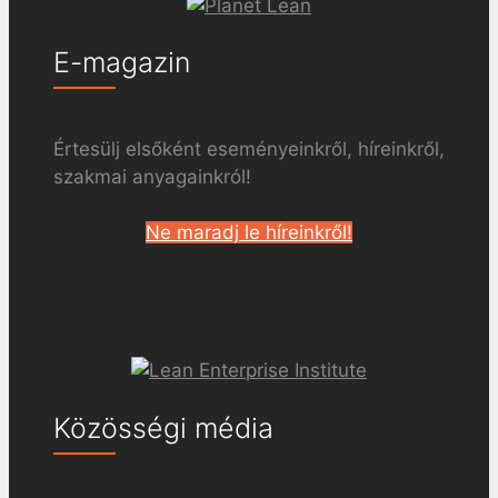
E-magazin
Értesülj elsőként eseményeinkről, híreinkről,
szakmai anyagainkról!
Ne maradj le híreinkről!
Közösségi média